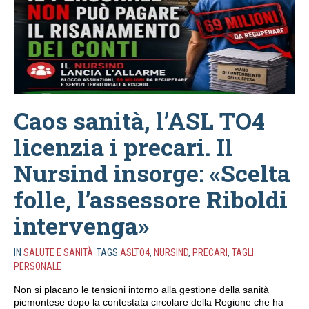
Caos sanità, l’ASL TO4
licenzia i precari. Il
Nursind insorge: «Scelta
folle, l’assessore Riboldi
intervenga»
IN
SALUTE E SANITÀ
TAGS
ASLTO4
,
NURSIND
,
PRECARI
,
TAGLI
PERSONALE
Non si placano le tensioni intorno alla gestione della sanità
piemontese dopo la contestata circolare della Regione che ha