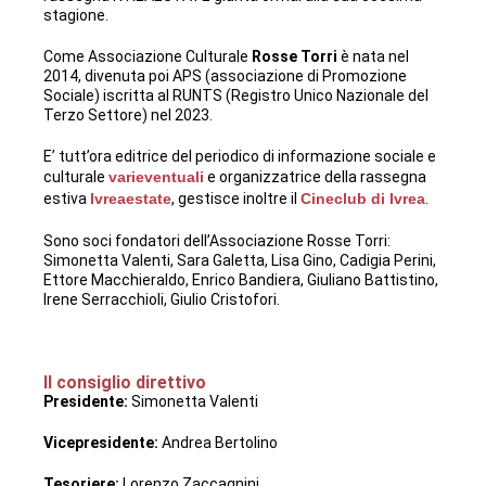
stagione.
Come Associazione Culturale
Rosse Torri
è nata nel
2014, divenuta poi APS (associazione di Promozione
Sociale) iscritta al RUNTS (Registro Unico Nazionale del
Terzo Settore) nel 2023.
E’ tutt’ora editrice del periodico di informazione sociale e
culturale
varieventuali
e organizzatrice della rassegna
estiva
Ivreaestate
, gestisce inoltre il
Cineclub di Ivrea
.
Sono soci fondatori dell’Associazione Rosse Torri:
Simonetta Valenti, Sara Galetta, Lisa Gino, Cadigia Perini,
Ettore Macchieraldo, Enrico Bandiera, Giuliano Battistino,
Irene Serracchioli, Giulio Cristofori.
Il consiglio direttivo
Presidente:
Simonetta Valenti
Vicepresidente:
Andrea Bertolino
Tesoriere:
Lorenzo Zaccagnini