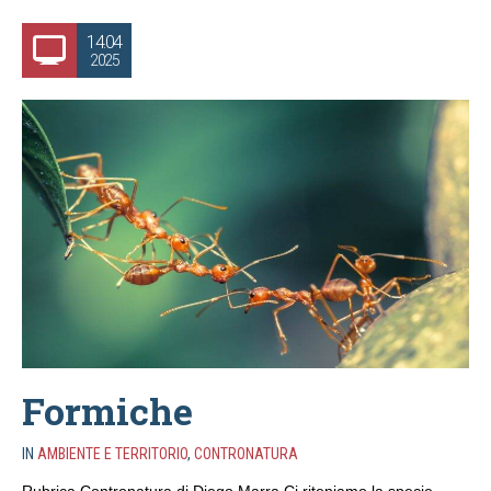
14.04
2025
Formiche
IN
AMBIENTE E TERRITORIO
,
CONTRONATURA
Rubrica Contronatura di Diego Marra Ci riteniamo la specie