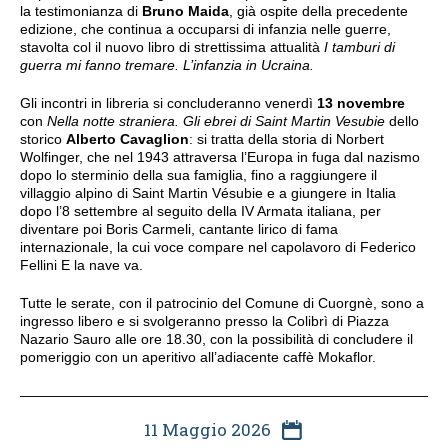
la testimonianza di
Bruno Maida
, già ospite della precedente
edizione, che continua a occuparsi di infanzia nelle guerre,
stavolta col il nuovo libro di strettissima attualità
I tamburi di
guerra mi fanno tremare. L’infanzia in Ucraina.
Gli incontri in libreria si concluderanno venerdì
13 novembre
con
Nella notte straniera. Gli ebrei di Saint Martin Vesubie
dello
storico
Alberto Cavaglion
: si tratta della storia di Norbert
Wolfinger, che nel 1943 attraversa l’Europa in fuga dal nazismo
dopo lo sterminio della sua famiglia, fino a raggiungere il
villaggio alpino di Saint Martin Vésubie e a giungere in Italia
dopo l’8 settembre al seguito della IV Armata italiana, per
diventare poi Boris Carmeli, cantante lirico di fama
internazionale, la cui voce compare nel capolavoro di Federico
Fellini E la nave va.
Tutte le serate, con il patrocinio del Comune di Cuorgnè, sono a
ingresso libero e si svolgeranno presso la Colibrì di Piazza
Nazario Sauro alle ore 18.30, con la possibilità di concludere il
pomeriggio con un aperitivo all’adiacente caffè Mokaflor.
11 Maggio 2026