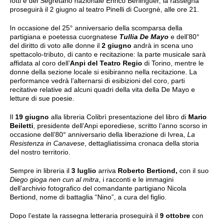
Iotti e del Segretario nazionale Enrico Berlinguer, la rassegna
proseguirà il 2 giugno al teatro Pinelli di Cuorgnè, alle ore 21.
In occasione del 25° anniversario della scomparsa della
partigiana e poetessa cuorgnatese
Tullia De Mayo
e dell’80°
del diritto di voto alle donne il
2 giugno
andrà in scena uno
spettacolo-tributo, di canto e recitazione: la parte musicale sarà
affidata al coro dell’
Anpi del Teatro Regio
di Torino, mentre le
donne della sezione locale si esibiranno nella recitazione. La
performance vedrà l’alternarsi di esibizioni del coro, parti
recitative relative ad alcuni quadri della vita della De Mayo e
letture di sue poesie.
Il
19 giugno
alla libreria Colibrì presentazione del libro di
Mario
Beiletti
, presidente dell’Anpi eporediese, scritto l’anno scorso in
occasione dell’80° anniversario della liberazione di Ivrea,
La
Resistenza in Canavese
, dettagliatissima cronaca della storia
del nostro territorio.
Sempre in libreria il
3 luglio
arriva
Roberto Bertiond,
con il suo
Diego gioga nen cun al mitra
, i racconti e le immagini
dell’archivio fotografico del comandante partigiano Nicola
Bertiond, nome di battaglia “Nino”, a cura del figlio.
Dopo l’estate la rassegna letteraria proseguirà il
9 ottobre
con