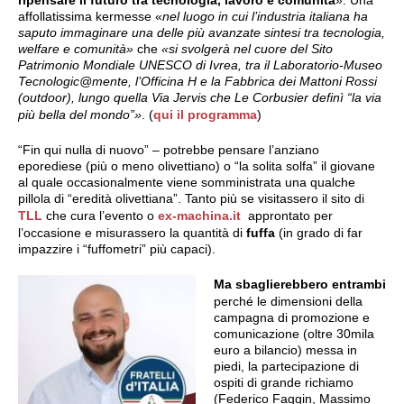
ripensare il futuro tra tecnologia, lavoro e comunità
». Una
affollatissima kermesse «
nel luogo in cui l’industria italiana ha
saputo immaginare una delle più avanzate sintesi tra tecnologia,
welfare e comunità»
che
«si svolgerà nel cuore del Sito
Patrimonio Mondiale UNESCO di Ivrea, tra il Laboratorio-Museo
Tecnologic@mente, l’Officina H e la Fabbrica dei Mattoni Rossi
(outdoor), lungo quella Via Jervis che Le Corbusier definì “la via
più bella del mondo”»
. (
qui il programma
)
“Fin qui nulla di nuovo” – potrebbe pensare l’anziano
eporediese (più o meno olivettiano) o “la solita solfa” il giovane
al quale occasionalmente viene somministrata una qualche
pillola di “eredità olivettiana”. Tanto più se visitassero il sito di
TLL
che cura l’evento o
ex-machina.it
approntato per
l’occasione e misurassero la quantità di
fuffa
(in grado di far
impazzire i “fuffometri” più capaci).
Ma sbaglierebbero entrambi
perché le dimensioni della
campagna di promozione e
comunicazione (oltre 30mila
euro a bilancio) messa in
piedi, la partecipazione di
ospiti di grande richiamo
(Federico Faggin, Massimo