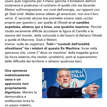
usare quel cognome per il Piano (perché il fondatore dell’Eni
sosteneva e praticava «
il contrario di quello che sta facendo
Meloni sull’immigrazione, sui costi dell’energia, sui rapporti con
gli Stati Uniti. Mattei aveva sfidato gli americani, non era il loro
servo. E secondo alcune tesi potrebbe essere stato ucciso
proprio per questo
»), per quella di Olivetti
ci si sarebbe
aspettata, almeno qui a Ivrea, una qualche reazione
. Perché
risulta veramente difficile accostare la figura di Camillo e la
visione del mondo, della comunità e del lavoro di Adriano Olivetti
a quelle di Marrone, Giuli e Meloni.
Invece: nulla da registrare.
Tutti i “custodi dell’eredità
olivettiana” tra i relatori di questo Ex Machina
, forse nella
speranza che, come il “deus ex machina” della tragedia greca
(la forza esterna che risolve i problemi), porti al superamento
delle difficoltà del territorio o almeno qualcosa lasci.
Una speranza
realisticamente
vana e un
approccio non
propriamente
dignitoso
. Mentre la
democratica e
antifascista Ivrea fa
un passo indietro,