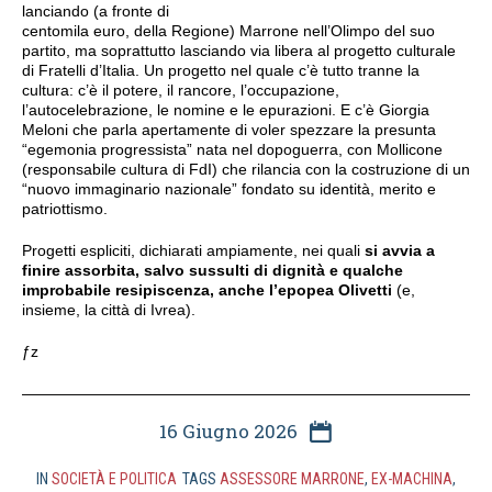
lanciando (a fronte di
centomila euro, della Regione) Marrone nell’Olimpo del suo
partito, ma soprattutto lasciando via libera al progetto culturale
di Fratelli d’Italia. Un progetto nel quale c’è tutto tranne la
cultura: c’è il potere, il rancore, l’occupazione,
l’autocelebrazione, le nomine e le epurazioni. E c’è Giorgia
Meloni che parla apertamente di voler spezzare la presunta
“egemonia progressista” nata nel dopoguerra, con Mollicone
(responsabile cultura di FdI) che rilancia con la costruzione di un
“nuovo immaginario nazionale” fondato su identità, merito e
patriottismo.
Progetti espliciti, dichiarati ampiamente, nei quali
si avvia a
finire assorbita, salvo sussulti di dignità e qualche
improbabile resipiscenza, anche l’epopea Olivetti
(e,
insieme, la città di Ivrea).
ƒz
16 Giugno 2026
IN
SOCIETÀ E POLITICA
TAGS
ASSESSORE MARRONE
,
EX-MACHINA
,