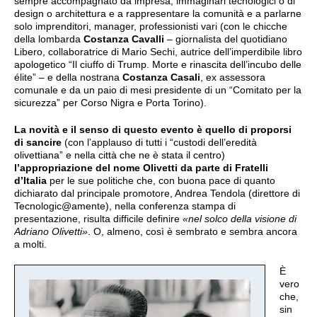
sempre accompagnato da impresa, immaginari tecnologici o di
design o architettura e a rappresentare la comunità e a parlarne
solo imprenditori, manager, professionisti vari (con le chicche
della lombarda
Costanza Cavalli
– giornalista del quotidiano
Libero, collaboratrice di Mario Sechi, autrice dell’imperdibile libro
apologetico “Il ciuffo di Trump. Morte e rinascita dell’incubo delle
élite” – e della nostrana
Costanza Casali
, ex assessora
comunale e da un paio di mesi presidente di un “Comitato per la
sicurezza” per Corso Nigra e Porta Torino).
La novità e il senso di questo evento è quello di proporsi
di sancire
(con l’applauso di tutti i “custodi dell’eredità
olivettiana” e nella città che ne è stata il centro)
l’appropriazione del nome Olivetti da parte di Fratelli
d’Italia
per le sue politiche che, con buona pace di quanto
dichiarato dal principale promotore, Andrea Tendola (direttore di
Tecnologic@amente), nella conferenza stampa di
presentazione, risulta difficile definire
«nel solco della visione di
Adriano Olivetti»
. O, almeno, così è sembrato e sembra ancora
a molti.
È
vero
che,
sin