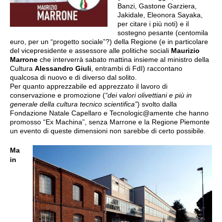
Banzi, Gastone Garziera,
Jakidale, Eleonora Sayaka,
per citare i più noti) e il
sostegno pesante (centomila
euro, per un “progetto sociale”?) della Regione (e in particolare
del vicepresidente e assessore alle politiche sociali
Maurizio
Marrone
che interverrà sabato mattina insieme al ministro della
Cultura
Alessandro Giuli
, entrambi di FdI) raccontano
qualcosa di nuovo e di diverso dal solito.
Per quanto apprezzabile ed apprezzato il lavoro di
conservazione e promozione (
“dei valori olivettiani e più in
generale della cultura tecnico scientifica”
) svolto dalla
Fondazione Natale Capellaro e Tecnologic@amente che hanno
promosso “Ex Machina”, senza Marrone e la Regione Piemonte
un evento di queste dimensioni non sarebbe di certo possibile.
Ma
in