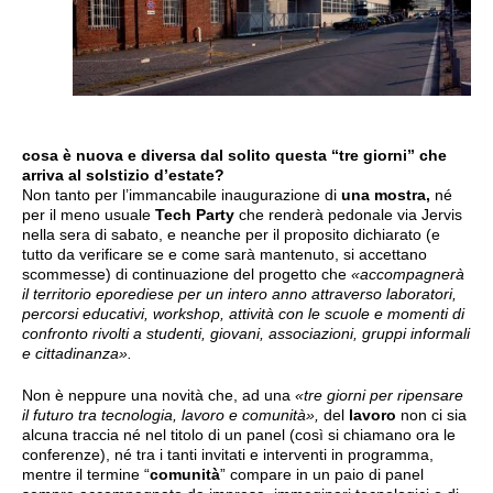
cosa è nuova e diversa dal solito questa “tre giorni” che
arriva al solstizio d’estate?
Non tanto per l’immancabile inaugurazione di
una mostra,
né
per il meno usuale
Tech Party
che renderà pedonale via Jervis
nella sera di sabato, e neanche per il proposito dichiarato (e
tutto da verificare se e come sarà mantenuto, si accettano
scommesse) di continuazione del progetto che
«accompagnerà
il territorio eporediese per un intero anno attraverso laboratori,
percorsi educativi, workshop, attività con le scuole e momenti di
confronto rivolti a studenti, giovani, associazioni, gruppi informali
e cittadinanza».
Non è neppure una novità che, ad una
«tre giorni per ripensare
il futuro tra tecnologia, lavoro e comunità»,
del
lavoro
non ci sia
alcuna traccia né nel titolo di un panel (così si chiamano ora le
conferenze), né tra i tanti invitati e interventi in programma,
mentre il termine “
comunità
” compare in un paio di panel