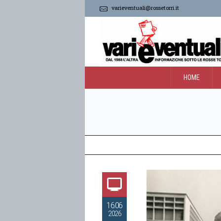
varieventuali@rossetorri.it
HOME
16.06
2026