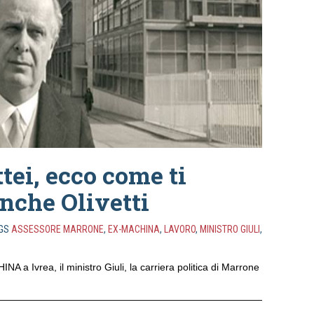
ei, ecco come ti
nche Olivetti
GS
ASSESSORE MARRONE
,
EX-MACHINA
,
LAVORO
,
MINISTRO GIULI
,
NA a Ivrea, il ministro Giuli, la carriera politica di Marrone