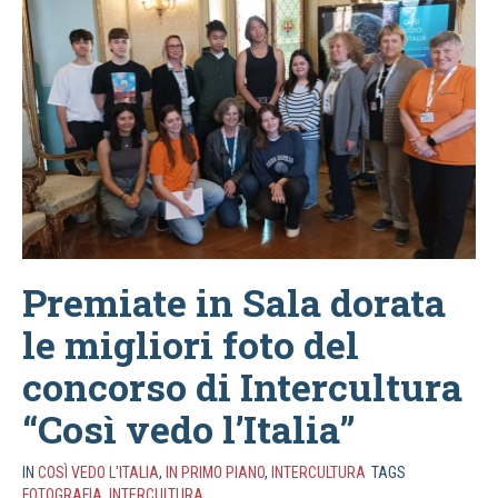
Premiate in Sala dorata
le migliori foto del
concorso di Intercultura
“Così vedo l’Italia”
IN
COSÌ VEDO L'ITALIA
,
IN PRIMO PIANO
,
INTERCULTURA
TAGS
FOTOGRAFIA
,
INTERCULTURA