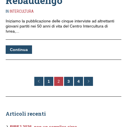
Rebaudengo
IN
INTERCULTURA
Iniziamo la pubblicazione delle cinque interviste ad altrettanti
giovani partiti nei 50 anni di vita del Centro Intercultura di
Ivrea,...
Continua
1
2
3
4
Articoli recenti
RIBEJ 2026, non un semplice circo