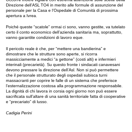
Direzione dell’ASL TO4 in merito alle formule di assunzione del
personale per la Casa e l’Ospedale di Comunità di prossima
apertura a Ivrea.
Poiché queste “scatole” ormai ci sono, vanno gestite, va tutelato
certo il conto economico dell’azienda sanitaria ma, soprattutto,
vanno garantite condizioni di lavoro eque.
Il pericolo reale è che, per “mettere una bandierina” e
dimostrare che le strutture sono aperte, si ricorra
massicciamente a medici “a gettone” (costi alti) e infermieri
interinali (precarietà). Su questo fronte i sindacati canavesani
devono pressare la direzione dell’Asl. Non si può permettere
che il personale strutturato degli ospedali subisca turni
massacranti per coprire le falle di un sistema che preferisce
l’esternalizzazione costosa alla programmazione responsabile.
La dignità di chi lavora in corsia ogni giorno non può essere
sacrificata sull’altare di una sanità territoriale fatta di cooperative
e “precariato” di lusso.
Cadigia Perini