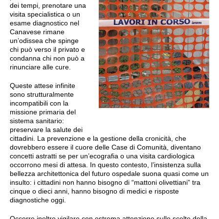
dei tempi, prenotare una
visita specialistica o un
esame diagnostico nel
Canavese rimane
un’odissea che spinge
chi può verso il privato e
condanna chi non può a
rinunciare alle cure.
Queste attese infinite
sono strutturalmente
incompatibili con la
missione primaria del
sistema sanitario:
preservare la salute dei
cittadini. La prevenzione e la gestione della cronicità, che
dovrebbero essere il cuore delle Case di Comunità, diventano
concetti astratti se per un’ecografia o una visita cardiologica
occorrono mesi di attesa. In questo contesto, l’insistenza sulla
bellezza architettonica del futuro ospedale suona quasi come un
insulto: i cittadini non hanno bisogno di “mattoni olivettiani” tra
cinque o dieci anni, hanno bisogno di medici e risposte
diagnostiche oggi.
Occorre inoltre vigilare con estrema attenzione sulle scelte della