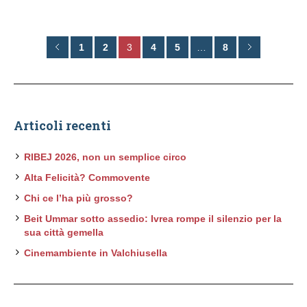
1
2
3
4
5
…
8
Articoli recenti
RIBEJ 2026, non un semplice circo
Alta Felicità? Commovente
Chi ce l’ha più grosso?
Beit Ummar sotto assedio: Ivrea rompe il silenzio per la
sua città gemella
Cinemambiente in Valchiusella