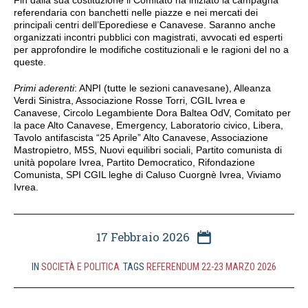
Fin dalla sua costituzione il Comitato ha iniziato la campagna
referendaria con banchetti nelle piazze e nei mercati dei
principali centri dell’Eporediese e Canavese. Saranno anche
organizzati incontri pubblici con magistrati, avvocati ed esperti
per approfondire le modifiche costituzionali e le ragioni del no a
queste.
Primi aderenti
: ANPI (tutte le sezioni canavesane), Alleanza
Verdi Sinistra, Associazione Rosse Torri, CGIL Ivrea e
Canavese, Circolo Legambiente Dora Baltea OdV, Comitato per
la pace Alto Canavese, Emergency, Laboratorio civico, Libera,
Tavolo antifascista “25 Aprile” Alto Canavese, Associazione
Mastropietro, M5S, Nuovi equilibri sociali, Partito comunista di
unità popolare Ivrea, Partito Democratico, Rifondazione
Comunista, SPI CGIL leghe di Caluso Cuorgnè Ivrea, Viviamo
Ivrea.
17 Febbraio 2026
IN
SOCIETÀ E POLITICA
TAGS
REFERENDUM 22-23 MARZO 2026