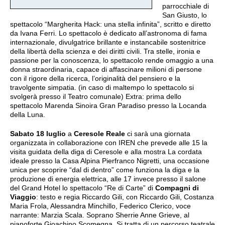
parrocchiale di
San Giusto, lo
spettacolo “Margherita Hack: una stella infinita”, scritto e diretto
da Ivana Ferri. Lo spettacolo è dedicato all’astronoma di fama
internazionale, divulgatrice brillante e instancabile sostenitrice
della libertà della scienza e dei diritti civili. Tra stelle, ironia e
passione per la conoscenza, lo spettacolo rende omaggio a una
donna straordinaria, capace di affascinare milioni di persone
con il rigore della ricerca, l’originalità del pensiero e la
travolgente simpatia. (in caso di maltempo lo spettacolo si
svolgerà presso il Teatro comunale) Extra: prima dello
spettacolo Marenda Sinoira Gran Paradiso presso la Locanda
della Luna.
Sabato 18 luglio
a
Ceresole Reale
ci sarà una giornata
organizzata in collaborazione con IREN che prevede alle 15 la
visita guidata della diga di Ceresole e alla mostra La cordata
ideale presso la Casa Alpina Pierfranco Nigretti, una occasione
unica per scoprire “dal di dentro” come funziona la diga e la
produzione di energia elettrica, alle 17 invece presso il salone
del Grand Hotel lo spettacolo “Re di Carte” di
Compagni di
Viaggio
: testo e regia Riccardo Gili, con Riccardo Gili, Costanza
Maria Frola, Alessandra Minchillo, Federico Clerico, voce
narrante: Marzia Scala. Soprano Sherrie Anne Grieve, al
pianoforte Gioachino Scomegna. Si tratta di un percorso teatrale