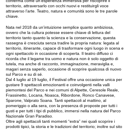
conferma come un’esperienza immersiva per riscoprire il
territorio, attraversarlo con occhi nuovi e restituirgli voce
attraverso l’arte. Teatro, natura e comunità sono le tre parole
chiave.
Nata nel 2018 da un’intuizione semplice quanto ambiziosa,
ovvero che la cultura potesse essere chiave di lettura del
territorio tanto quanto la scienza e la conservazione, questa
rassegna è cresciuta senza tradire la propria natura: legata al
territorio, itinerante, capace di trasformare ogni luogo in scena e
ogni spettacolo in occasione di scoperta. Il teatro diffuso ci
ricorda che il legame tra uomo e natura non è solo oggetto di
tutela, ma anche di racconto, immaginazione, meraviglia e,
magari senza saperlo, occasione di scoprire qualcosa di nuovo
sul Parco e su di sé.
Dal 4 luglio al 19 luglio, il Festival offre una occasione unica per
gustare 9 spettacoli emozionanti e coinvolgenti nella valli
piemontesi del Parco e nei comuni di Alpette, Ceresole Reale,
Frassinetto, Locana, Noasca, Ribordone, Ronco Canavese,
Sparone, Valprato Soana. Tanti spettacoli al mattino, al
pomeriggio o alla sera, con la presenza di proposte per tutti i
gusti e per tutti i tipi di pubblico, immersi nella natura del Parco
Nazionale Gran Paradiso.
Oltre agli spettacoli tanti momenti “extra” nei quali scoprire i
prodotti tipici, la storia e le tradizioni del territorio; inoltre sul sito