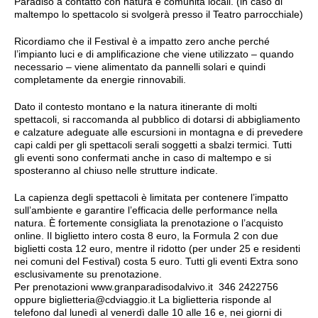
Paradiso a contatto con natura e comunità locali. (in caso di
maltempo lo spettacolo si svolgerà presso il Teatro parrocchiale)
Ricordiamo che il Festival è a impatto zero anche perché
l’impianto luci e di amplificazione che viene utilizzato – quando
necessario – viene alimentato da pannelli solari e quindi
completamente da energie rinnovabili.
Dato il contesto montano e la natura itinerante di molti
spettacoli, si raccomanda al pubblico di dotarsi di abbigliamento
e calzature adeguate alle escursioni in montagna e di prevedere
capi caldi per gli spettacoli serali soggetti a sbalzi termici. Tutti
gli eventi sono confermati anche in caso di maltempo e si
sposteranno al chiuso nelle strutture indicate.
La capienza degli spettacoli è limitata per contenere l’impatto
sull’ambiente e garantire l’efficacia delle performance nella
natura. È fortemente consigliata la prenotazione o l’acquisto
online. Il biglietto intero costa 8 euro, la Formula 2 con due
biglietti costa 12 euro, mentre il ridotto (per under 25 e residenti
nei comuni del Festival) costa 5 euro. Tutti gli eventi Extra sono
esclusivamente su prenotazione.
Per prenotazioni www.granparadisodalvivo.it 346 2422756
oppure
biglietteria@cdviaggio.it
La biglietteria risponde al
telefono dal lunedì al venerdì dalle 10 alle 16 e, nei giorni di