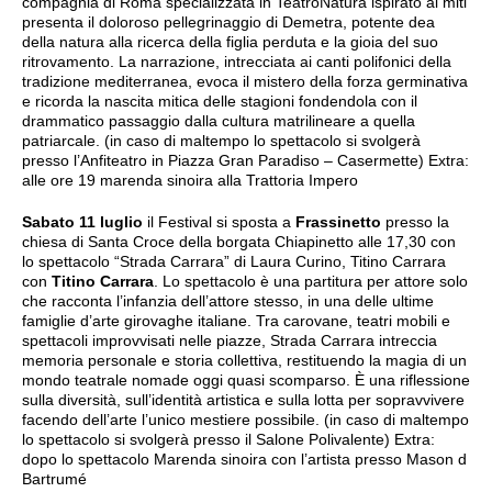
compagnia di Roma specializzata in TeatroNatura ispirato ai miti
presenta il doloroso pellegrinaggio di Demetra, potente dea
della natura alla ricerca della figlia perduta e la gioia del suo
ritrovamento. La narrazione, intrecciata ai canti polifonici della
tradizione mediterranea, evoca il mistero della forza germinativa
e ricorda la nascita mitica delle stagioni fondendola con il
drammatico passaggio dalla cultura matrilineare a quella
patriarcale. (in caso di maltempo lo spettacolo si svolgerà
presso l’Anfiteatro in Piazza Gran Paradiso – Casermette) Extra:
alle ore 19 marenda sinoira alla Trattoria Impero
Sabato 11 luglio
il Festival si sposta a
Frassinetto
presso la
chiesa di Santa Croce della borgata Chiapinetto alle 17,30 con
lo spettacolo “Strada Carrara” di Laura Curino, Titino Carrara
con
Titino Carrara
. Lo spettacolo è una partitura per attore solo
che racconta l’infanzia dell’attore stesso, in una delle ultime
famiglie d’arte girovaghe italiane. Tra carovane, teatri mobili e
spettacoli improvvisati nelle piazze, Strada Carrara intreccia
memoria personale e storia collettiva, restituendo la magia di un
mondo teatrale nomade oggi quasi scomparso. È una riflessione
sulla diversità, sull’identità artistica e sulla lotta per sopravvivere
facendo dell’arte l’unico mestiere possibile. (in caso di maltempo
lo spettacolo si svolgerà presso il Salone Polivalente) Extra:
dopo lo spettacolo Marenda sinoira con l’artista presso Mason d
Bartrumé