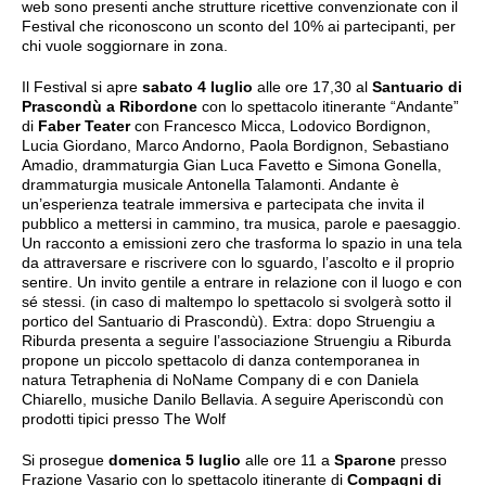
web sono presenti anche strutture ricettive convenzionate con il
Festival che riconoscono un sconto del 10% ai partecipanti, per
chi vuole soggiornare in zona.
Il Festival si apre
sabato 4 luglio
alle ore 17,30 al
Santuario di
Prascondù a Ribordone
con lo spettacolo itinerante “Andante”
di
Faber Teater
con Francesco Micca, Lodovico Bordignon,
Lucia Giordano, Marco Andorno, Paola Bordignon, Sebastiano
Amadio, drammaturgia Gian Luca Favetto e Simona Gonella,
drammaturgia musicale Antonella Talamonti. Andante è
un’esperienza teatrale immersiva e partecipata che invita il
pubblico a mettersi in cammino, tra musica, parole e paesaggio.
Un racconto a emissioni zero che trasforma lo spazio in una tela
da attraversare e riscrivere con lo sguardo, l’ascolto e il proprio
sentire. Un invito gentile a entrare in relazione con il luogo e con
sé stessi. (in caso di maltempo lo spettacolo si svolgerà sotto il
portico del Santuario di Prascondù). Extra: dopo Struengiu a
Riburda presenta a seguire l’associazione Struengiu a Riburda
propone un piccolo spettacolo di danza contemporanea in
natura Tetraphenia di NoName Company di e con Daniela
Chiarello, musiche Danilo Bellavia. A seguire Aperiscondù con
prodotti tipici presso The Wolf
Si prosegue
domenica 5 luglio
alle ore 11 a
Sparone
presso
Frazione Vasario con lo spettacolo itinerante di
Compagni di