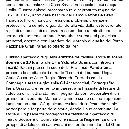
semiserio tra i palazzi di Casa Savoia nel secolo in cui nacque
l’Italia. Quattro episodi raccontano re e soprattutto regine dal
1821 al 1922, anno della nascita del Parco Nazionale Gran
Paradiso. Il loro mondo di relazioni, problemi, urgenze e
protocolli ci fa sorridere guardando alla vita delle teste coronate
a più di un secolo di distanza, restituendone un ritratto ironico e
sorprendentemente umano. A seguire, riservato ai partecipanti
prenotati, aperitivo con i prodotti del Marchio di qualità del Parco
Nazionale Gran Paradiso offerto da Iren.
L’ultimo spettacolo di questa edizione del festival andrà in scena
domenica 19 luglio
alle 17 a
Valprato Soana
con ritrovo in
località Sacairi presso la sede della Pro Loco.
Pandorama
presenta lo spettacolo itinerante “I colori del branco” Regia:
Carlo Cusanno Aiuto Regia: Riccardo Forneris con la
Compagnia teatrale giovanile Gli Accartocciati, Coreografie:
Ilaria Grasso. C’è fermento in paese, aria frizzante di festa e di
celebrazioni. Tutti si stanno impegnando per i preparativi di un
grande anniversario. Ma nuove orme e scritte sui muri appaiono
inaspettatamente. C’è qualcuno escluso dalla festa che vuole
partecipare e far parte della storia, dando il suo contributo. La
storia di un paese tra protagonisti e testimoni. Spettacolo di
Teatro Sociale e di Comunità che racconta l’esperienza di un
gruppo di adolescenti canavesani nei territori montani del Gran