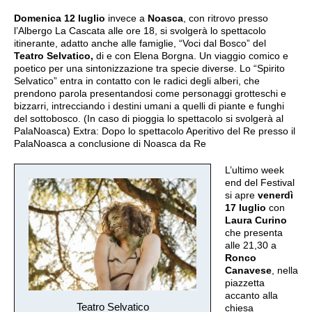
Domenica 12 luglio
invece a
Noasca
, con ritrovo presso
l’Albergo La Cascata alle ore 18, si svolgerà lo spettacolo
itinerante, adatto anche alle famiglie, “Voci dal Bosco” del
Teatro Selvatico,
di e con Elena Borgna. Un viaggio comico e
poetico per una sintonizzazione tra specie diverse. Lo “Spirito
Selvatico” entra in contatto con le radici degli alberi, che
prendono parola presentandosi come personaggi grotteschi e
bizzarri, intrecciando i destini umani a quelli di piante e funghi
del sottobosco. (In caso di pioggia lo spettacolo si svolgerà al
PalaNoasca) Extra: Dopo lo spettacolo Aperitivo del Re presso il
PalaNoasca a conclusione di Noasca da Re
L’ultimo week
end del Festival
si apre
venerdì
17 luglio
con
Laura Curino
che presenta
alle 21,30 a
Ronco
Canavese
, nella
piazzetta
accanto alla
Teatro Selvatico
chiesa