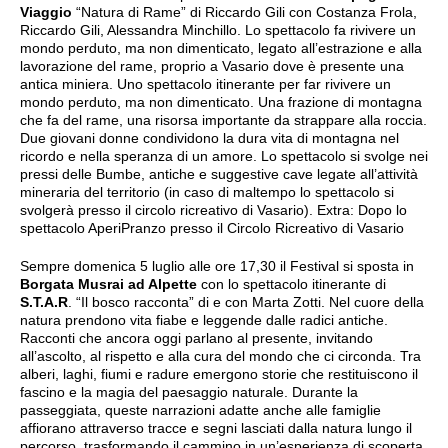
Viaggio
“Natura di Rame” di Riccardo Gili con Costanza Frola,
Riccardo Gili, Alessandra Minchillo. Lo spettacolo fa rivivere un
mondo perduto, ma non dimenticato, legato all’estrazione e alla
lavorazione del rame, proprio a Vasario dove è presente una
antica miniera. Uno spettacolo itinerante per far rivivere un
mondo perduto, ma non dimenticato. Una frazione di montagna
che fa del rame, una risorsa importante da strappare alla roccia.
Due giovani donne condividono la dura vita di montagna nel
ricordo e nella speranza di un amore. Lo spettacolo si svolge nei
pressi delle Bumbe, antiche e suggestive cave legate all’attività
mineraria del territorio (in caso di maltempo lo spettacolo si
svolgerà presso il circolo ricreativo di Vasario). Extra: Dopo lo
spettacolo AperiPranzo presso il Circolo Ricreativo di Vasario
Sempre domenica 5 luglio alle ore 17,30 il Festival si sposta in
Borgata Musrai ad Alpette
con lo spettacolo itinerante di
S.T.A.R
. “Il bosco racconta” di e con Marta Zotti. Nel cuore della
natura prendono vita fiabe e leggende dalle radici antiche.
Racconti che ancora oggi parlano al presente, invitando
all’ascolto, al rispetto e alla cura del mondo che ci circonda. Tra
alberi, laghi, fiumi e radure emergono storie che restituiscono il
fascino e la magia del paesaggio naturale. Durante la
passeggiata, queste narrazioni adatte anche alle famiglie
affiorano attraverso tracce e segni lasciati dalla natura lungo il
percorso, trasformando il cammino in un’esperienza di scoperta