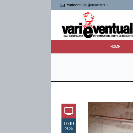
varieventuali@rossetorri.it
HOME
05.10
2025