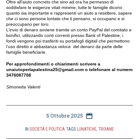
Oltre all’aiuto concreto che sino ad ora ha permesso di
soddisfare le esigenze vitali minime, tutte le famiglie dicono
quanto sia importante e rappresenti un aiuto a residtere, sapere
che ci sono persone lontate che li pensano, si occupano e si
preoccupano per loro.
L’invio di denaro avviene tramite un conto PayPal del comitato e
bonifici, utilizzando conti correnti presso Bank of Palestine; i
fondi vengono poi trasferiti su portafogli digitali che permettono
l’uso diretto e abbastanza veloce del denaro da parte delle
famiglie beneficiarie.
Per approfondimenti o chiarimenti scrivere a
unaiutoperlapalestina25@gmail.com
o telefonare al numero
3476087708
Simonetta Valenti
5 Ottobre 2025
IN
SOCIETÀ E POLITICA
TAGS
LUNATICHE
,
TROIANE