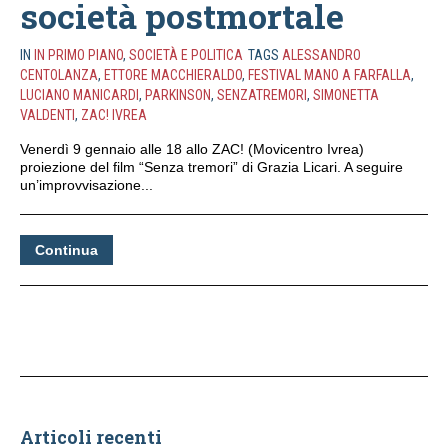
società postmortale
IN
IN PRIMO PIANO
,
SOCIETÀ E POLITICA
TAGS
ALESSANDRO
CENTOLANZA
,
ETTORE MACCHIERALDO
,
FESTIVAL MANO A FARFALLA
,
LUCIANO MANICARDI
,
PARKINSON
,
SENZATREMORI
,
SIMONETTA
VALDENTI
,
ZAC! IVREA
Venerdì 9 gennaio alle 18 allo ZAC! (Movicentro Ivrea)
proiezione del film “Senza tremori” di Grazia Licari. A seguire
un’improvvisazione...
Continua
Articoli recenti