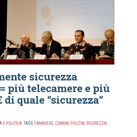
ente sicurezza
= più telecamere e più
E di quale “sicurezza”
À E POLITICA
TAGS
CANAVESE
,
COMUNI
,
POLIZIA
,
SICUREZZA
,