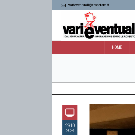
varieventuali@rossetorri.it
HOME
28.10
2024