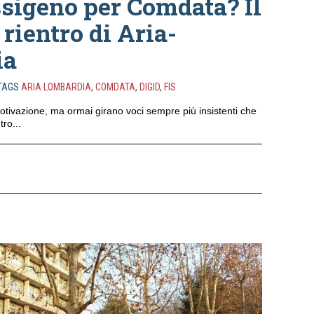
sigeno per Comdata? Il
 rientro di Aria-
ia
TAGS
ARIA LOMBARDIA
,
COMDATA
,
DIGID
,
FIS
motivazione, ma ormai girano voci sempre più insistenti che
tro...