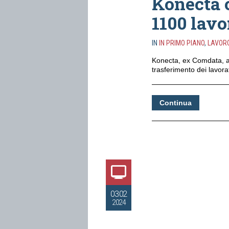
Konecta c
1100 lavo
IN
IN PRIMO PIANO
,
LAVOR
Konecta, ex Comdata, ann
trasferimento dei lavorat
Continua
03.02
2024