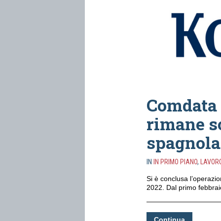
Comdata a
rimane so
spagnola
IN
IN PRIMO PIANO
,
LAVOR
Si è conclusa l’operazi
2022. Dal primo febbrai
Continua