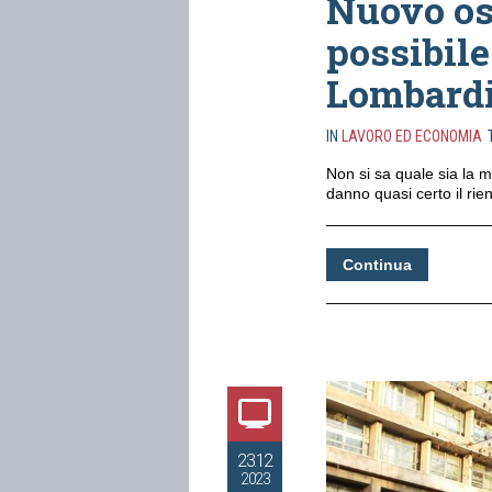
Nuovo os
possibile
Lombard
IN
LAVORO ED ECONOMIA
Non si sa quale sia la 
danno quasi certo il rien
Continua
23.12
2023