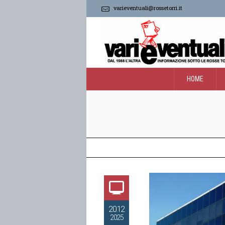
varieventuali@rossetorri.it
HOME
20.12
2025