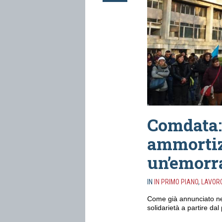
Comdata:
ammortizz
un’emorra
IN
IN PRIMO PIANO
,
LAVOR
Come già annunciato nel
solidarietà a partire da