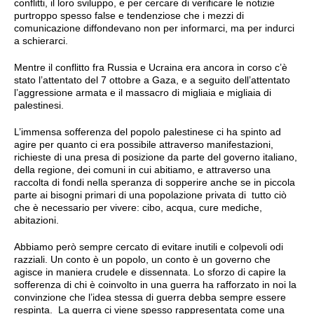
conflitti, il loro sviluppo, e per cercare di verificare le notizie
purtroppo spesso false e tendenziose che i mezzi di
comunicazione diffondevano non per informarci, ma per indurci
a schierarci.
Mentre il conflitto fra Russia e Ucraina era ancora in corso c’è
stato l’attentato del 7 ottobre a Gaza, e a seguito dell’attentato
l’aggressione armata e il massacro di migliaia e migliaia di
palestinesi.
L’immensa sofferenza del popolo palestinese ci ha spinto ad
agire per quanto ci era possibile attraverso manifestazioni,
richieste di una presa di posizione da parte del governo italiano,
della regione, dei comuni in cui abitiamo, e attraverso una
raccolta di fondi nella speranza di sopperire anche se in piccola
parte ai bisogni primari di una popolazione privata di tutto ciò
che è necessario per vivere: cibo, acqua, cure mediche,
abitazioni.
Abbiamo però sempre cercato di evitare inutili e colpevoli odi
razziali. Un conto è un popolo, un conto è un governo che
agisce in maniera crudele e dissennata. Lo sforzo di capire la
sofferenza di chi è coinvolto in una guerra ha rafforzato in noi la
convinzione che l’idea stessa di guerra debba sempre essere
respinta. La guerra ci viene spesso rappresentata come una