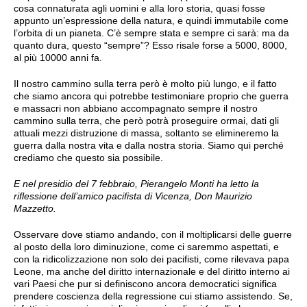
cosa connaturata agli uomini e alla loro storia, quasi fosse
appunto un’espressione della natura, e quindi immutabile come
l’orbita di un pianeta. C’è sempre stata e sempre ci sarà: ma da
quanto dura, questo “sempre”? Esso risale forse a 5000, 8000,
al più 10000 anni fa.
Il nostro cammino sulla terra però è molto più lungo, e il fatto
che siamo ancora qui potrebbe testimoniare proprio che guerra
e massacri non abbiano accompagnato sempre il nostro
cammino sulla terra, che però potrà proseguire ormai, dati gli
attuali mezzi distruzione di massa, soltanto se elimineremo la
guerra dalla nostra vita e dalla nostra storia. Siamo qui perché
crediamo che questo sia possibile.
E nel presidio del 7 febbraio, Pierangelo Monti ha letto la
riflessione dell’
amico pacifista di Vicenza, Don Maurizio
Mazzetto.
Osservare dove stiamo andando, con il moltiplicarsi delle guerre
al posto della loro diminuzione, come ci saremmo aspettati, e
con la ridicolizzazione non solo dei pacifisti, come rilevava papa
Leone, ma anche del diritto internazionale e del diritto interno ai
vari Paesi che pur si definiscono ancora democratici significa
prendere coscienza della regressione cui stiamo assistendo. Se,