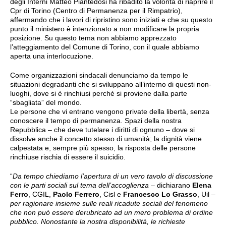
degli Interni Matteo Piantedosi ha ribadito la volontà di riaprire il
Cpr di Torino (Centro di Permanenza per il Rimpatrio),
affermando che i lavori di ripristino sono iniziati e che su questo
punto il ministero è intenzionato a non modificare la propria
posizione. Su questo tema non abbiamo apprezzato
l’atteggiamento del Comune di Torino, con il quale abbiamo
aperta una interlocuzione.
Come organizzazioni sindacali denunciamo da tempo le
situazioni degradanti che si sviluppano all’interno di questi non-
luoghi, dove si è rinchiusi perché si proviene dalla parte
“sbagliata” del mondo.
Le persone che vi entrano vengono private della libertà, senza
conoscere il tempo di permanenza. Spazi della nostra
Repubblica – che deve tutelare i diritti di ognuno – dove si
dissolve anche il concetto stesso di umanità; la dignità viene
calpestata e, sempre più spesso, la risposta delle persone
rinchiuse rischia di essere il suicidio.
“
Da tempo chiediamo l’apertura di un vero tavolo di discussione
con le parti sociali sul tema dell’accoglienza
– dichiarano
Elena
Ferro
, CGIL,
Paolo Ferrero
, Cisl e
Francesco Lo Grasso
, Uil –
per ragionare insieme sulle reali ricadute sociali del fenomeno
che non può essere derubricato ad un mero problema di ordine
pubblico. Nonostante la nostra disponibilità, le richieste