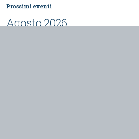
Prossimi eventi
Agosto 2026
L'ultimo turno
- 8 Agosto 2026 @ 21:30
Contatti
Redazione varieventuali
Via Arduino, 43
Ivrea
varieventuali@rossetorri.it