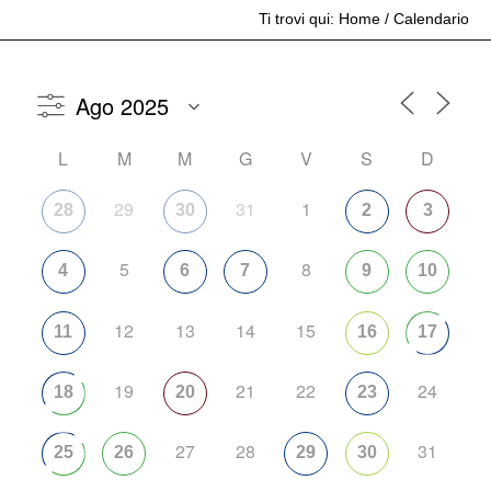
Ti trovi qui:
Home
/
Calendario
L
M
M
G
V
S
D
29
31
1
28
30
2
3
5
8
4
6
7
9
10
12
13
14
15
11
16
17
19
21
22
24
18
20
23
27
28
31
25
26
29
30