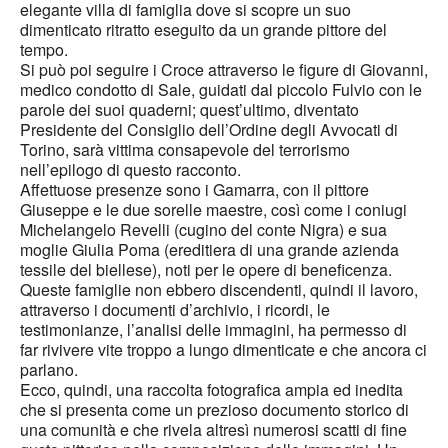
elegante villa di famiglia dove si scopre un suo
dimenticato ritratto eseguito da un grande pittore del
tempo.
Si può poi seguire i Croce attraverso le figure di Giovanni,
medico condotto di Sale, guidati dal piccolo Fulvio con le
parole dei suoi quaderni; quest’ultimo, diventato
Presidente del Consiglio dell’Ordine degli Avvocati di
Torino, sarà vittima consapevole del terrorismo
nell’epilogo di questo racconto.
Affettuose presenze sono i Gamarra, con il pittore
Giuseppe e le due sorelle maestre, così come i coniugi
Michelangelo Revelli (cugino del conte Nigra) e sua
moglie Giulia Poma (ereditiera di una grande azienda
tessile del biellese), noti per le opere di beneficenza.
Queste famiglie non ebbero discendenti, quindi il lavoro,
attraverso i documenti d’archivio, i ricordi, le
testimonianze, l’analisi delle immagini, ha permesso di
far rivivere vite troppo a lungo dimenticate e che ancora ci
parlano.
Ecco, quindi, una raccolta fotografica ampia ed inedita
che si presenta come un prezioso documento storico di
una comunità e che rivela altresì numerosi scatti di fine