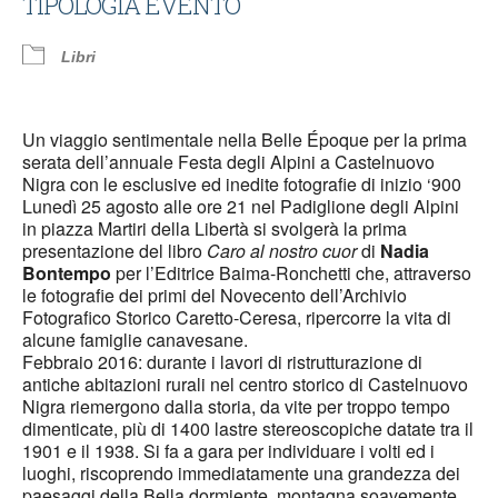
TIPOLOGIA EVENTO
Libri
Un viaggio sentimentale nella Belle Époque per la prima
serata dell’annuale Festa degli Alpini a Castelnuovo
Nigra con le esclusive ed inedite fotografie di inizio ‘900
Lunedì 25 agosto alle ore 21 nel Padiglione degli Alpini
in piazza Martiri della Libertà si svolgerà la prima
presentazione del libro
Caro al nostro cuor
di
Nadia
Bontempo
per l’Editrice Baima-Ronchetti che, attraverso
le fotografie dei primi del Novecento dell’Archivio
Fotografico Storico Caretto-Ceresa, ripercorre la vita di
alcune famiglie canavesane.
Febbraio 2016: durante i lavori di ristrutturazione di
antiche abitazioni rurali nel centro storico di Castelnuovo
Nigra riemergono dalla storia, da vite per troppo tempo
dimenticate, più di 1400 lastre stereoscopiche datate tra il
1901 e il 1938. Si fa a gara per individuare i volti ed i
luoghi, riscoprendo immediatamente una grandezza dei
paesaggi della Bella dormiente, montagna soavemente