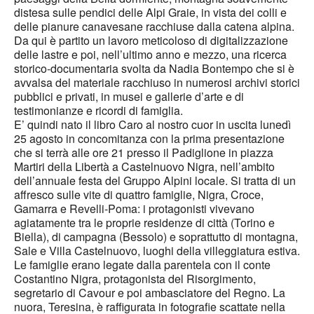
distesa sulle pendici delle Alpi Graie, in vista dei colli e
delle pianure canavesane racchiuse dalla catena alpina.
Da qui è partito un lavoro meticoloso di digitalizzazione
delle lastre e poi, nell’ultimo anno e mezzo, una ricerca
storico-documentaria svolta da Nadia Bontempo che si è
avvalsa del materiale racchiuso in numerosi archivi storici
pubblici e privati, in musei e gallerie d’arte e di
testimonianze e ricordi di famiglia.
E’ quindi nato il libro Caro al nostro cuor in uscita lunedì
25 agosto in concomitanza con la prima presentazione
che si terrà alle ore 21 presso il Padiglione in piazza
Martiri della Libertà a Castelnuovo Nigra, nell’ambito
dell’annuale festa del Gruppo Alpini locale. Si tratta di un
affresco sulle vite di quattro famiglie, Nigra, Croce,
Gamarra e Revelli-Poma: i protagonisti vivevano
agiatamente tra le proprie residenze di città (Torino e
Biella), di campagna (Bessolo) e soprattutto di montagna,
Sale e Villa Castelnuovo, luoghi della villeggiatura estiva.
Le famiglie erano legate dalla parentela con il conte
Costantino Nigra, protagonista del Risorgimento,
segretario di Cavour e poi ambasciatore del Regno. La
nuora, Teresina, è raffigurata in fotografie scattate nella