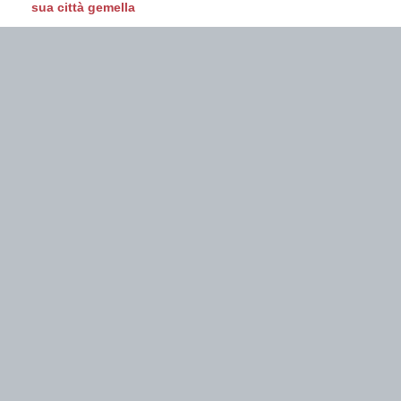
sua città gemella
Cinemambiente in Valchiusella
Prossimi eventi
No Eventi
Contatti
Redazione varieventuali
Via Arduino, 43
Ivrea
varieventuali@rossetorri.it