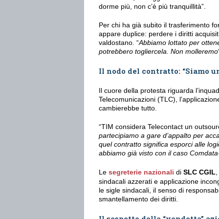
dorme più, non c’è più tranquillità”.
Per chi ha già subito il trasferimento fo
appare duplice: perdere i diritti acquisi
valdostano. “
Abbiamo lottato per otten
potrebbero togliercela. Non molleremo
Il nodo del contratto: “Siamo 
Il cuore della protesta riguarda l’inqua
Telecomunicazioni (TLC), l’applicazione
cambierebbe tutto.
“TIM considera Telecontact un outsourci
partecipiamo a gare d’appalto per acc
quel contratto significa esporci alle lo
abbiamo già visto con il caso Comdat
Le
segreterie nazionali
di
SLC CGIL
sindacali azzerati e applicazione incong
le sigle sindacali, il senso di responsa
smantellamento dei diritti.
Il sospetto della “vendetta” az