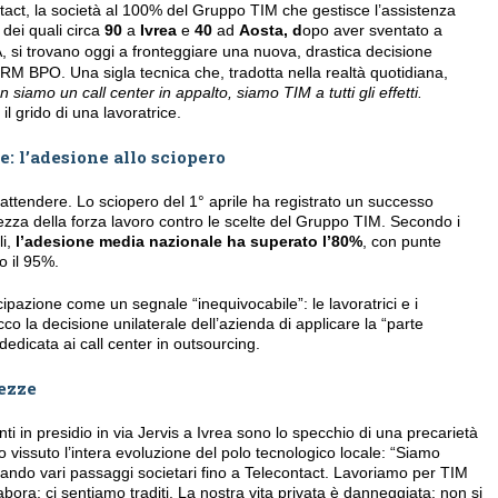
ntact, la società al 100% del Gruppo TIM che gestisce l’assistenza
, dei quali circa
90
a
Ivrea
e
40
ad
Aosta, d
opo aver sventato a
, si trovano oggi a fronteggiare una nuova, drastica decisione
 CRM BPO. Una sigla tecnica che, tradotta nella realtà quotidiana,
 siamo un call center in appalto, siamo TIM a tutti gli effetti.
 il grido di una lavoratrice.
e: l’adesione allo sciopero
a attendere. Lo sciopero del 1° aprile ha registrato un successo
zza della forza lavoro contro le scelte del Gruppo TIM. Secondo i
li,
l’adesione media nazionale ha superato l’80%
, con punte
o il 95%.
cipazione come un segnale “inequivocabile”: le lavoratrici e i
occo la decisione unilaterale dell’azienda di applicare la “parte
edicata ai call center in outsourcing.
tezze
enti in presidio in via Jervis a Ivrea sono lo specchio di una precarietà
o vissuto l’intera evoluzione del polo tecnologico locale: “Siamo
ersando vari passaggi societari fino a Telecontact. Lavoriamo per TIM
bora; ci sentiamo traditi. La nostra vita privata è danneggiata: non si