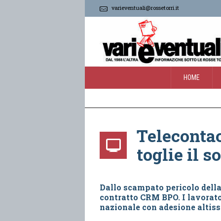
varieventuali@rossetorri.it
HOME
Telecontac
toglie il s
Dallo scampato pericolo della
contratto CRM BPO. I lavorato
nazionale con adesione altis