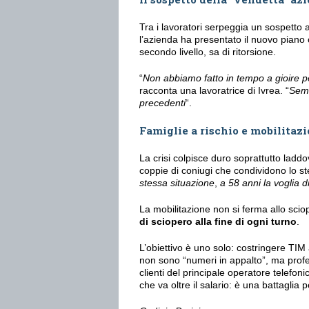
Tra i lavoratori serpeggia un sospetto 
l’azienda ha presentato il nuovo piano c
secondo livello, sa di ritorsione.
“
Non abbiamo fatto in tempo a gioire pe
racconta una lavoratrice di Ivrea. “
Semb
precedenti
“.
Famiglie a rischio e mobilitaz
La crisi colpisce duro soprattutto laddo
coppie di coniugi che condividono lo ste
stessa situazione
,
a 58 anni la voglia d
La mobilitazione non si ferma allo scio
di sciopero alla fine di ogni turno
.
L’obiettivo è uno solo: costringere TIM 
non sono “numeri in appalto”, ma profes
clienti del principale operatore telefonic
che va oltre il salario: è una battaglia per