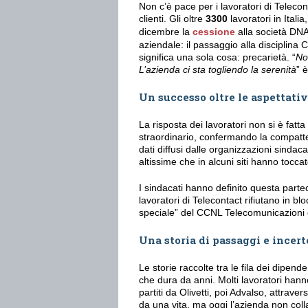
Non c’è pace per i lavoratori di Teleco
clienti. Gli oltre
3300
lavoratori in Italia
dicembre la
cessione
alla società DNA
aziendale: il passaggio alla disciplina
significa una sola cosa: precarietà. “
Non
L’azienda ci sta togliendo la serenità
” è
Un successo oltre le aspettativ
La risposta dei lavoratori non si è fatt
straordinario, confermando la compatte
dati diffusi dalle organizzazioni sindaca
altissime che in alcuni siti hanno toccat
I sindacati hanno definito questa parte
lavoratori di Telecontact rifiutano in bl
speciale” del CCNL Telecomunicazioni d
Una storia di passaggi e incer
Le storie raccolte tra le fila dei dipend
che dura da anni. Molti lavoratori hann
partiti da Olivetti, poi Advalso, attrav
da una vita, ma oggi l’azienda non colla