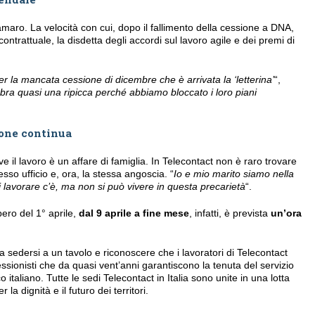
amaro. La velocità con cui, dopo il fallimento della cessione a DNA,
ontrattuale, la disdetta degli accordi sul lavoro agile e dei premi di
r la mancata cessione di dicembre che è arrivata la ‘letterina’
“,
ra quasi una ripicca perché abbiamo bloccato i loro piani
ione continua
ve il lavoro è un affare di famiglia. In Telecontact non è raro trovare
sso ufficio e, ora, la stessa angoscia. “
Io e mio marito siamo nella
i lavorare c’è, ma non si può vivere in questa precarietà
“.
pero del 1° aprile,
dal 9 aprile a fine mese
, infatti, è prevista
un’ora
a sedersi a un tavolo e riconoscere che i lavoratori di Telecontact
sionisti che da quasi vent’anni garantiscono la tenuta del servizio
o italiano. Tutte le sedi Telecontact in Italia sono unite in una lotta
 la dignità e il futuro dei territori.