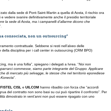
rzato dalla sede di Pont-Saint-Martin a quella di Aosta, il rischio ora
ti e vedere svanire definitivamente anche il presidio territoriale
ere la sede di Aosta, ma i campanelli d’allarme dicono che
“.
una consociata, non un outsourcing”
dramento contrattuale. Sebbene si resti nell’alveo delle
 della disciplina per i call center in outsourcing (CRM BPO)
ng, ma è una follia”, spiegano i delegati a Ivrea. “
Noi non
aparrarci commesse, siamo parte integrante del Gruppo. Applicare
giche di mercato più selvagge, le stesse che nel territorio eporediese
a-Konecta
“.
,
FISTEL CISL
e
UILCOM
hanno ribadito con forza che “accordi
rua del contratto non sono basi su cui può ripartire il confronto”. Per
bilità dimostrato in vent’anni non può essere ripagato con uno
iendale