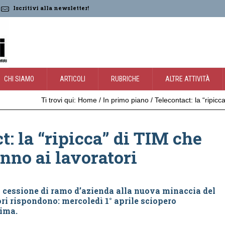
Iscritivi alla newsletter!
CHI SIAMO
ARTICOLI
RUBRICHE
ALTRE ATTIVITÀ
Ti trovi qui:
Home
/
In primo piano
/
Telecontact: la “ripicc
t: la “ripicca” di TIM che
onno ai lavoratori
 cessione di ramo d’azienda alla nuova minaccia del
ri rispondono: mercoledì 1° aprile sciopero
sima.