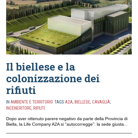
Il biellese e la
colonizzazione dei
rifiuti
IN
AMBIENTE E TERRITORIO
TAGS
A2A
,
BIELLESE
,
CAVAGLIÀ
,
INCENERITORE
,
RIFIUTI
Dopo aver ottenuto parere negativo da parte della Provincia di
Biella, la Life Company A2A si “autocorregge”: la sede giusta...