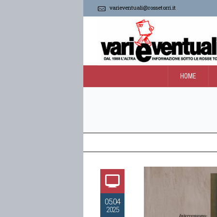
varieventuali@rossetorri.it
HOME
05.04
2025