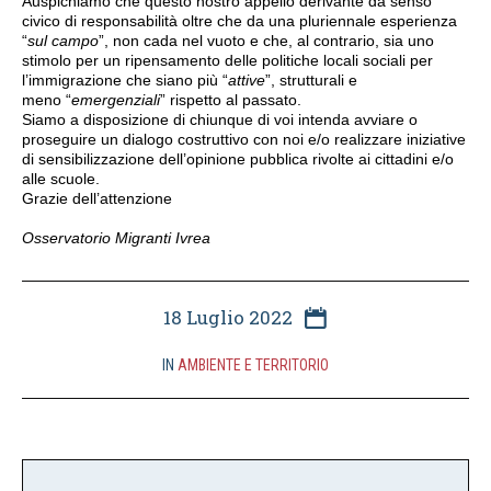
Auspichiamo che questo nostro appello derivante da senso
civico di responsabilità oltre che da una pluriennale esperienza
“
sul campo
”, non cada nel vuoto e che, al contrario, sia uno
stimolo per un ripensamento delle politiche locali sociali per
l’immigrazione che siano più “
attive
”, strutturali e
meno “
emergenziali
” rispetto al passato.
Siamo a disposizione di chiunque di voi intenda avviare o
proseguire un dialogo costruttivo con noi e/o realizzare iniziative
di sensibilizzazione dell’opinione pubblica rivolte ai cittadini e/o
alle scuole.
Grazie dell’attenzione
Osservatorio Migranti Ivrea
18 Luglio 2022
IN
AMBIENTE E TERRITORIO