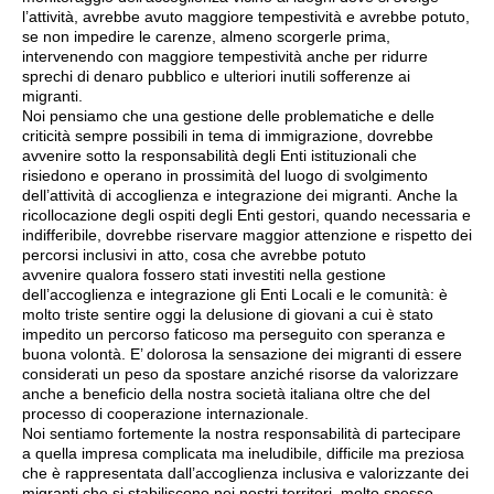
l’attività, avrebbe avuto maggiore tempestività e avrebbe potuto,
se non impedire le carenze, almeno scorgerle prima,
intervenendo con maggiore tempestività anche per ridurre
sprechi di denaro pubblico e ulteriori inutili sofferenze ai
migranti.
Noi pensiamo che una gestione delle problematiche e delle
criticità sempre possibili in tema di immigrazione, dovrebbe
avvenire sotto la responsabilità degli Enti istituzionali che
risiedono e operano in prossimità del luogo di svolgimento
dell’attività di accoglienza e integrazione dei migranti. Anche la
ricollocazione degli ospiti degli Enti gestori, quando necessaria e
indifferibile, dovrebbe riservare maggior attenzione e rispetto dei
percorsi inclusivi in atto, cosa che avrebbe potuto
avvenire qualora fossero stati investiti nella gestione
dell’accoglienza e integrazione gli Enti Locali e le comunità: è
molto triste sentire oggi la delusione di giovani a cui è stato
impedito un percorso faticoso ma perseguito con speranza e
buona volontà. E’ dolorosa la sensazione dei migranti di essere
considerati un peso da spostare anziché risorse da valorizzare
anche a beneficio della nostra società italiana oltre che del
processo di cooperazione internazionale.
Noi sentiamo fortemente la nostra responsabilità di partecipare
a quella impresa complicata ma ineludibile, difficile ma preziosa
che è rappresentata dall’accoglienza inclusiva e valorizzante dei
migranti che si stabiliscono nei nostri territori, molto spesso