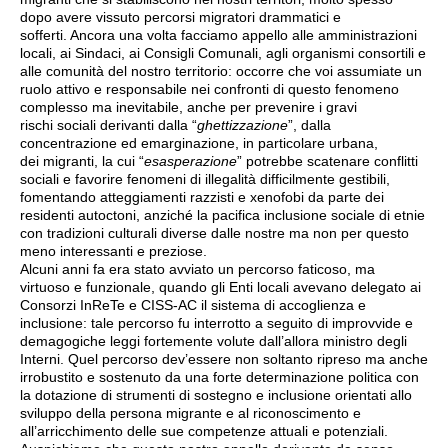
dopo avere vissuto percorsi migratori drammatici e
sofferti. Ancora una volta facciamo appello alle amministrazioni
locali, ai Sindaci, ai Consigli Comunali, agli organismi consortili e
alle comunità del nostro territorio: occorre che voi assumiate un
ruolo attivo e responsabile nei confronti di questo fenomeno
complesso ma inevitabile, anche per prevenire i gravi
rischi sociali derivanti dalla “
ghettizzazione
”, dalla
concentrazione ed emarginazione, in particolare urbana,
dei migranti, la cui “
esasperazione
” potrebbe scatenare conflitti
sociali e favorire fenomeni di illegalità difficilmente gestibili,
fomentando atteggiamenti razzisti e xenofobi da parte dei
residenti autoctoni, anziché la pacifica inclusione sociale di etnie
con tradizioni culturali diverse dalle nostre ma non per questo
meno interessanti e preziose.
Alcuni anni fa era stato avviato un percorso faticoso, ma
virtuoso e funzionale, quando gli Enti locali avevano delegato ai
Consorzi InReTe e CISS-AC il sistema di accoglienza e
inclusione: tale percorso fu interrotto a seguito di improvvide e
demagogiche leggi fortemente volute dall’allora ministro degli
Interni. Quel percorso dev’essere non soltanto ripreso ma anche
irrobustito e sostenuto da una forte determinazione politica con
la dotazione di strumenti di sostegno e inclusione orientati allo
sviluppo della persona migrante e al riconoscimento e
all’arricchimento delle sue competenze attuali e potenziali.