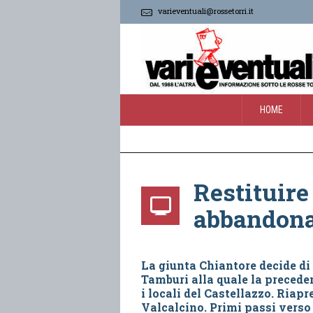
varieventuali@rossetorri.it
HOME
Restituire 
abbandona
La giunta Chiantore decide di 
Tamburi alla quale la preced
i locali del Castellazzo. Riapr
Valcalcino. Primi passi verso