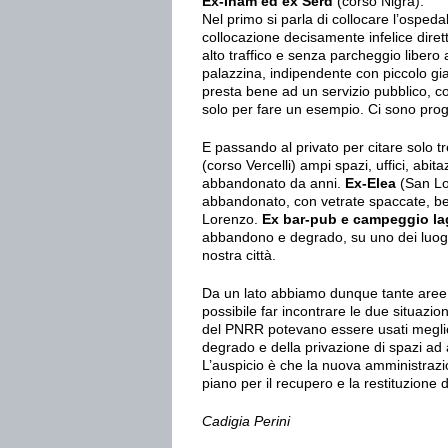
Ex-Inam ed ex Serd
(corso Nigra).
Nel primo si parla di collocare l’osped
collocazione decisamente infelice dire
alto traffico e senza parcheggio libero
palazzina, indipendente con piccolo gia
presta bene ad un servizio pubblico, c
solo per fare un esempio. Ci sono prog
E passando al privato per citare solo 
(corso Vercelli) ampi spazi, uffici, abita
abbandonato da anni.
Ex-Elea
(San Lor
abbandonato, con vetrate spaccate, ben
Lorenzo.
Ex bar-pub e campeggio
la
abbandono e degrado, su uno dei luoghi 
nostra città.
Da un lato abbiamo dunque tante aree ed
possibile far incontrare le due situazio
del PNRR potevano essere usati meglio 
degrado e della privazione di spazi ad a
L’auspicio è che la nuova amministrazio
piano per il recupero e la restituzione d
Cadigia Perini