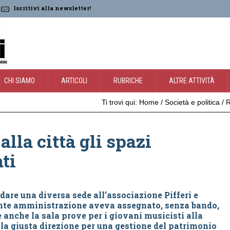
Iscritivi alla newsletter!
CHI SIAMO
ARTICOLI
RUBRICHE
ALTRE ATTIVITÀ
Ti trovi qui:
Home
/
Società e politica
/
R
alla città gli spazi
ti
dare una diversa sede all’associazione Pifferi e
ente amministrazione aveva assegnato, senza bando,
e anche la sala prove per i giovani musicisti alla
 la giusta direzione per una gestione del patrimonio