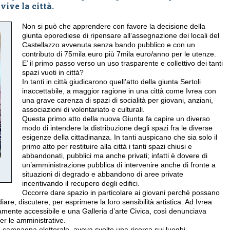
 vive la città.
Non si può che apprendere con favore la decisione della
giunta eporediese di ripensare all’assegnazione dei locali del
Castellazzo avvenuta senza bando pubblico e con un
contributo di 75mila euro più 7mila euro/anno per le utenze.
E’ il primo passo verso un uso trasparente e collettivo dei tanti
spazi vuoti in città?
In tanti in città giudicarono quell’atto della giunta Sertoli
inaccettabile, a maggior ragione in una città come Ivrea con
una grave carenza di spazi di socialità per giovani, anziani,
associazioni di volontariato e culturali.
Questa primo atto della nuova Giunta fa capire un diverso
modo di intendere la distribuzione degli spazi fra le diverse
esigenze della cittadinanza. In tanti auspicano che sia solo il
primo atto per restituire alla città i tanti spazi chiusi e
abbandonati, pubblici ma anche privati; infatti è dovere di
un’amministrazione pubblica di intervenire anche di fronte a
situazioni di degrado e abbandono di aree private
incentivando il recupero degli edifici.
Occorre dare spazio in particolare ai giovani perché possano
are, discutere, per esprimere la loro sensibilità artistica. Ad Ivrea
nte accessibile e una Galleria d’arte Civica, così denunciava
r le amministrative.
 campagna elettorale, aveva svolto una ricerca sui luoghi