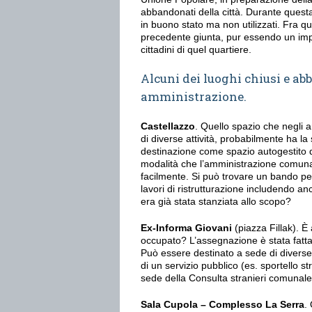
abbandonati della città. Durante questa
in buono stato ma non utilizzati. Fra que
precedente giunta, pur essendo un impo
cittadini di quel quartiere.
Alcuni dei luoghi chiusi e a
amministrazione.
Castellazzo
. Quello spazio che negli 
di diverse attività, probabilmente ha la
destinazione come spazio autogestito d
modalità che l’amministrazione comuna
facilmente. Si può trovare un bando per
lavori di ristrutturazione includendo a
era già stata stanziata allo scopo?
Ex-Informa Giovani
(piazza Fillak). È
occupato? L’assegnazione è stata fat
Può essere destinato a sede di diverse
di un servizio pubblico (es. sportello st
sede della Consulta stranieri comunal
Sala Cupola – Complesso La Serra
.