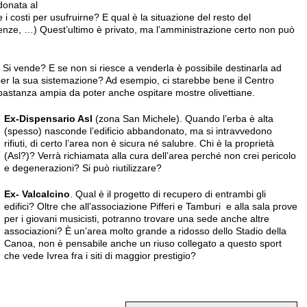
donata al
 costi per usufruirne? E qual è la situazione del resto del
enze, …) Quest’ultimo è privato, ma l’amministrazione certo non può
. Si vende? E se non si riesce a venderla è possibile destinarla ad
per la sua sistemazione? Ad esempio, ci starebbe bene il Centro
bastanza ampia da poter anche ospitare mostre olivettiane.
Ex-Dispensario Asl
(zona San Michele). Quando l’erba è alta
(spesso) nasconde l’edificio abbandonato, ma si intravvedono
rifiuti, di certo l’area non è sicura né salubre. Chi è la proprietà
(Asl?)? Verrà richiamata alla cura dell’area perché non crei pericolo
e degenerazioni? Si può riutilizzare?
Ex- Valcalcino
. Qual è il progetto di recupero di entrambi gli
edifici? Oltre che all’associazione Pifferi e Tamburi e alla sala prove
per i giovani musicisti, potranno trovare una sede anche altre
associazioni? È un’area molto grande a ridosso dello Stadio della
Canoa, non è pensabile anche un riuso collegato a questo sport
che vede Ivrea fra i siti di maggior prestigio?