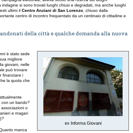
 indagine si sono trovati luoghi chiusi e degradati, ma anche luoghi
sti ultimi il
Centro Anziani di San Lorenzo
, chiuso dalla
rtante centro di incontro frequentato da un centinaio di cittadine e
bbandonati della città e qualche domanda alla nuova
anni è stato sede
 sua migliore
a giovani, nelle
le può trovare
 finanziare i
nche la quota che
 attualmente
ta con un bando?
 associazioni o
ranieri e magari
e)?
ex Informa Giovani
 Quanto manca