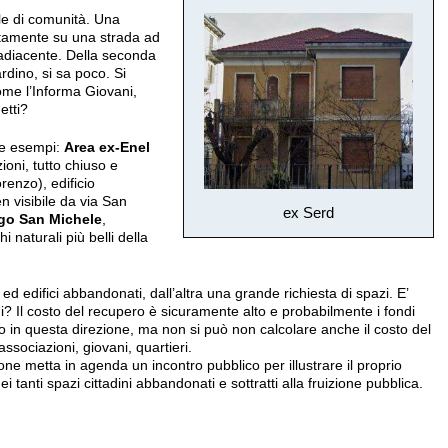
ale di comunità. Una
ttamente su una strada ad
 adiacente. Della seconda
rdino, si sa poco. Si
ome l’Informa Giovani,
etti?
tre esempi:
Area ex-Enel
zioni, tutto chiuso e
enzo), edificio
 visibile da via San
ex Serd
go San Michele
,
naturali più belli della
 edifici abbandonati, dall’altra una grande richiesta di spazi. E’
ni? Il costo del recupero è sicuramente alto e probabilmente i fondi
in questa direzione, ma non si può non calcolare anche il costo del
ssociazioni, giovani, quartieri.
ne metta in agenda un incontro pubblico per illustrare il proprio
ei tanti spazi cittadini abbandonati e sottratti alla fruizione pubblica.