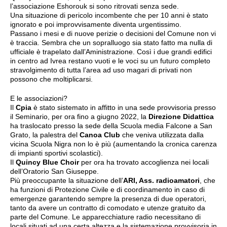
l’associazione Eshorouk si sono ritrovati senza sede.
Una situazione di pericolo incombente che per 10 anni è stato
ignorato e poi improvvisamente diventa urgentissimo.
Passano i mesi e di nuove perizie o decisioni del Comune non vi
è traccia. Sembra che un sopralluogo sia stato fatto ma nulla di
ufficiale è trapelato dall’Aministrazione. Così i due grandi edifici
in centro ad Ivrea restano vuoti e le voci su un futuro completo
stravolgimento di tutta l’area ad uso magari di privati non
possono che moltiplicarsi.
E le associazioni?
Il
Cpia
è stato sistemato in affitto in una sede provvisoria presso
il Seminario, per ora fino a giugno 2022, la
Direzione Didattica
ha traslocato presso la sede della Scuola media Falcone a San
Grato, la palestra del
Canoa Club
che veniva utilizzata dalla
vicina Scuola Nigra non lo è più (aumentando la cronica carenza
di impianti sportivi scolastici).
Il
Quincy Blue Choir
per ora ha trovato accoglienza nei locali
dell’Oratorio San Giuseppe.
Più preoccupante la situazione dell’
ARI, Ass. radioamatori
, che
ha funzioni di Protezione Civile e di coordinamento in caso di
emergenze garantendo sempre la presenza di due operatori,
tanto da avere un contratto di comodato e utenze gratuito da
parte del Comune. Le apparecchiature radio necessitano di
locali situati ad una certa altezza e la sistemazione provvisoria in