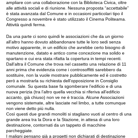
ampliare con una collaborazione con la Biblioteca Civica, oltre
alle attività sociali e di riunione. Nessuna proposta “accettabile”
è stata avanzata dal Comune e in occasioni particolari tipo il
Congresso a novembre è stato utilizzato il Cinema Politeama.
Attività quindi ferma.
Da una parte ci sono quindi le associazioni che da un giorno
all’altro hanno dovuto abbandonare tutte le loro sedi senza
motivo apparente, in un edificio che avrebbe certo bisogno di
manutenzione, datato e antico come concezione ma solido e
spartano e cui era stata rifatta la copertura in tempi recenti.
Dall’altra il Comune che trova nel cassetto una relazione di 11
anni prima che evidenzia come i controsoffitti sarebbero da
sostituire, non la vuole mostrare pubblicamente ed è costretto
però a mostrarla su richiesta dell’opposizione in Consiglio
comunale. Su questa base fa sgomberare l’edificio e di una
nuova perizia (tra l’altro quella vecchia si riferiva all’edificio
accanto, già chiuso) non ve ne è traccia. Alcune Associazioni
vengono sistemate, altre lasciate nel limbo, a tutte comunque
non viene detto più nulla.
Così questi due grandi monoliti si stagliano vuoti al centro di una
grande area tra la Dora e la Stazione, in attesa di una loro
destinazione, contornati da un tappeto di macchine
parcheggiate.
I maligni pensano già a progetti non dichiarati di destinazione