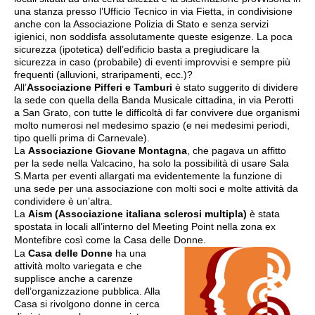
una stanza presso l’Ufficio Tecnico in via Fietta, in condivisione
anche con la Associazione Polizia di Stato e senza servizi
igienici, non soddisfa assolutamente queste esigenze. La poca
sicurezza (ipotetica) dell’edificio basta a pregiudicare la
sicurezza in caso (probabile) di eventi improvvisi e sempre più
frequenti (alluvioni, straripamenti, ecc.)?
All’
Associazione Pifferi e Tamburi
è stato suggerito di dividere
la sede con quella della Banda Musicale cittadina, in via Perotti
a San Grato, con tutte le difficoltà di far convivere due organismi
molto numerosi nel medesimo spazio (e nei medesimi periodi,
tipo quelli prima di Carnevale).
La
Associazione Giovane Montagna
, che pagava un affitto
per la sede nella Valcacino, ha solo la possibilità di usare Sala
S.Marta per eventi allargati ma evidentemente la funzione di
una sede per una associazione con molti soci e molte attività da
condividere è un’altra.
La
Aism (Associazione italiana sclerosi multipla)
è stata
spostata in locali all’interno del Meeting Point nella zona ex
Montefibre così come la Casa delle Donne.
La
Casa delle Donne
ha una
attività molto variegata e che
supplisce anche a carenze
dell’organizzazione pubblica. Alla
Casa si rivolgono donne in cerca