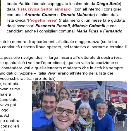
rinato Partito Liberale capeggiato localmente da
Diego Borla
),
dalla “
lista civica Sertoli sindaco
” (con all’interno i consiglieri
comunali
Antonio Cuomo
e
Donato Malpede
) e infine dalla
lista civica “
Progetto Ivrea
” (nata meno di un mese fa e guidata
dagli assessori
Elisabetta Piccoli
,
Michele
Cafarelli
e con
candidati anche i consiglieri comunali
Maria Piras
e
Fernando
 nutrito numero di appartenenti all’attuale maggioranza (sette tra
 continuità rispetto il suo operato, nel tentativo di portare a termine il
ata possibile rivolgendosi in larga misura all’elettorato di destra (era
e quintuplicò i voti nell’eporediese), questa volta la coalizione si
di contendere voti a quell’elettorato moderato che in città ha sempre
didati di “Azione – Italia Viva” erano all’interno della lista dei
ece schierati tra i pro-Sertoli).
, sarà più
giovanissimo
unale a
 Candidato
aveva poi
e oggi
ia. Ad
nno quattro
 consiglieri