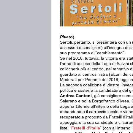
Pivato
).
Sertoli, pertanto, si presenterà con un
assessori e consiglieri) all’insegna della
suo programma di “cambiamento”.
Se nel 2018, tuttavia, la vittoria era st
l’anno di ascesa della Lega di Salvini ch
collocherà più al centro, nel tentativo 
guardato al centrosinistra (alcuni dei can
Moderati per Perinetti del 2018, oggi inv
La seconda coalizione di destre, invece
politica e sosterrà la candidatura del 
Andrea Cantoni
, già consigliere com
Salerano e poi a Borgofranco d’Ivrea.
appena 18enne all’interno della Lega 
abbandonato il carroccio locale e vien
recuperato e proposto da Fratelli d’Ital
appoggiare la sua candidatura ci sara
liste: “
Fratelli d’Italia
” (con all’interno i