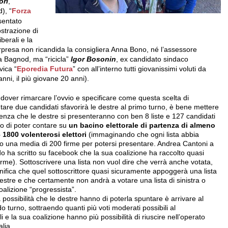
ori
,
), “
Forza
sentato
strazione di
iberali e la
rpresa non ricandida la consigliera Anna Bono, né l’assessore
ra Bagnod, ma “ricicla”
Igor Bosonin
, ex candidato sindaco
vica “
Eporedia Futura
” con all’interno tutti giovanissimi voluti da
nni, il più giovane 20 anni).
dover rimarcare l’ovvio e specificare come questa scelta di
tare due candidati sfavorirà le destre al primo turno, è bene mettere
denza che le destre si presenteranno con ben 8 liste e 127 candidati
o di poter contare su
un bacino elettorale di partenza di almeno
 1800 volenterosi elettori
(immaginando che ogni lista abbia
to una media di 200 firme per potersi presentare. Andrea Cantoni a
do ha scritto su facebook che la sua coalizione ha raccolto quasi
irme). Sottoscrivere una lista non vuol dire che verrà anche votata,
nifica che quel sottoscrittore quasi sicuramente appoggerà una lista
destre e che certamente non andrà a votare una lista di sinistra o
oalizione “progressista”.
 possibilità che le destre hanno di poterla spuntare è arrivare al
o turno, sottraendo quanti più voti moderati possibili al
i e la sua coalizione hanno più possibilità di riuscire nell’operato
alia.