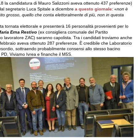
18 la candidatura di Mauro Salizzoni aveva ottenuto 437 preferenze)
al segretario Luca Spitale a dicembre
a questo giornale
: «
non è
tito grosso, quello che conta elettoralmente di più, non in questa
ta tornata elettorale e presenterà 16 personalità provenienti per lo
aria Erna Restivo
(ex consigliera comunale del Partito
io lavoratore ZAC) saranno capolista. Tra i candidati troviamo anche
i febbraio aveva ottenuto 287 preferenze. È credibile che Laboratorio
’esordio, sottraendo probabilmente consensi allo stesso bacino
 PD, Viviamo Ivrea e finanche il M5S.