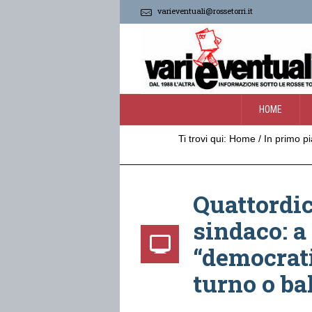
varieventuali@rossetorri.it
HOME
Ti trovi qui:
Home
/
In primo p
Quattordic
sindaco: a 
“democrati
turno o ba