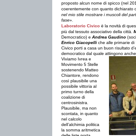
proposto alcun nome di spicco (nel 20
coerentemente con quanto dichiarato d
nel mio stile mostrare i muscoli del par
fase
».
Laboratorio Civico
è la novità di ques
più dal tessuto associativo della città.
M
Democratico) e
Andrea Gaudino
(soc
Enrico Giacopelli
che alle primarie d
Civico porti a casa un buon risultato d
democratico dal quale attingono anche
Viviamo Ivrea e
Movimento 5 Stelle
sostenendo Matteo
Chiantore, rendono
così plausibile una
possibile vittoria al
primo turno della
coalizione di
centrosinistra.
Plausibile, ma non
scontata, in quanto
nel calcolo
dell’alchimia politica
la somma aritmetica
delle liste porta