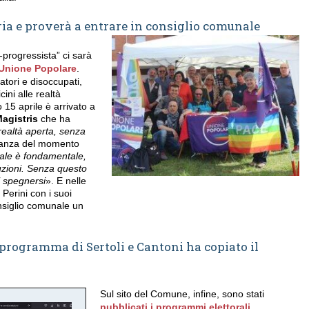
ria e proverà a entrare in consiglio comunale
-progressista” ci sarà
Unione Popolare
.
tori e disoccupati,
cini alle realtà
 15 aprile è arrivato a
Magistris
che ha
realtà aperta, senza
rtanza del momento
iale è fondamentale,
uzioni. Senza questo
 spegnersi
». E nelle
Perini con i suoi
onsiglio comunale un
 programma di Sertoli e Cantoni ha copiato il
?
Sul sito del Comune, infine, sono stati
pubblicati i programmi elettorali.