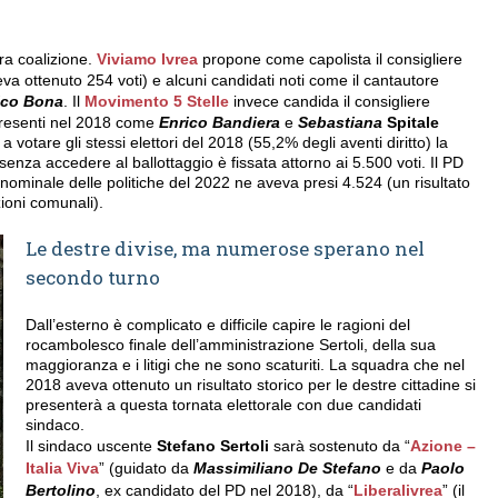
era coalizione.
Viviamo Ivrea
propone come capolista il consigliere
eva ottenuto 254 voti) e alcuni candidati noti come il cantautore
ico Bona
. Il
Movimento 5 Stelle
invece candida il consigliere
 presenti nel 2018 come
Enrico Bandiera
e
Sebastiana
Spitale
are gli stessi elettori del 2018 (55,2% degli aventi diritto) la
senza accedere al ballottaggio è fissata attorno ai 5.500 voti. Il PD
inominale delle politiche del 2022 ne aveva presi 4.524 (un risultato
ioni comunali).
Le destre divise, ma numerose sperano nel
secondo turno
Dall’esterno è complicato e difficile capire le ragioni del
rocambolesco finale dell’amministrazione Sertoli, della sua
maggioranza e i litigi che ne sono scaturiti. La squadra che nel
2018 aveva ottenuto un risultato storico per le destre cittadine si
presenterà a questa tornata elettorale con due candidati
sindaco.
Il sindaco uscente
Stefano Sertoli
sarà sostenuto da “
Azione –
Italia Viva
” (guidato da
Massimiliano De Stefano
e da
Paolo
Bertolino
, ex candidato del PD nel 2018), da “
Liberalivrea
” (il