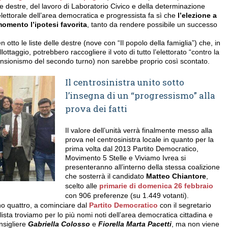
e destre, del lavoro di Laboratorio Civico e della determinazione
 elettorale dell’area democratica e progressista fa sì che
l’elezione a
momento l’ipotesi favorita
, tanto da rendere possibile un successo
otto le liste delle destre (nove con “Il popolo della famiglia”) che, in
ottaggio, potrebbero raccogliere il voto di tutto l’elettorato “contro la
astensionismo del secondo turno) non sarebbe proprio così scontato.
Il centrosinistra unito sotto
l’insegna di un “progressismo” alla
prova dei fatti
Il valore dell’unità verrà finalmente messo alla
prova nel centrosinistra locale in quanto per la
prima volta dal 2013 Partito Democratico,
Movimento 5 Stelle e Viviamo Ivrea si
presenteranno all’interno della stessa coalizione
che sosterrà il candidato
Matteo Chiantore
,
scelto alle
primarie di domenica 26 febbraio
con 906 preferenze (su 1.449 votanti).
no quattro, a cominciare dal
Partito Democratico
con il segretario
 lista troviamo per lo più nomi noti dell’area democratica cittadina e
nsigliere
Gabriella Colosso
e
Fiorella Marta Pacetti
, ma non viene