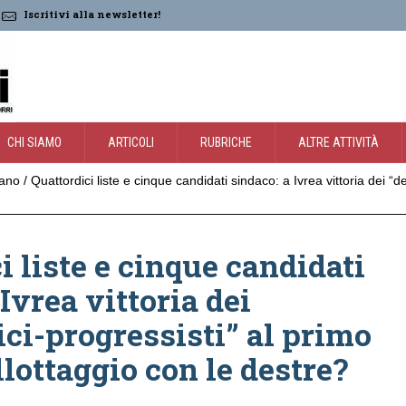
Iscritivi alla newsletter!
CHI SIAMO
ARTICOLI
RUBRICHE
ALTRE ATTIVITÀ
iano
/
Quattordici liste e cinque candidati sindaco: a Ivrea vittoria dei “d
i liste e cinque candidati
Ivrea vittoria dei
ci-progressisti” al primo
llottaggio con le destre?