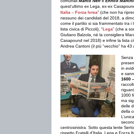
comunali
Marco Neri
e
Enrico Marchi
quest’ultimo ex Lega, ex-ex Casapound
Italia – Forza Ivrea
” (che non ha ripre
nessuno dei candidati del 2018, a dimo
come il partito si sia frammentato tra i l
lista civica di Piccoli), “
Lega
” (che a so
Giuliano Balzola, né la consigliera Ma
Casapound nel 2018) e infine la lista ci
Andrea Cantoni (il più “vecchio” ha 43 a
Senza 
presen
in evi
e sann
1600 –
raccol
riguar
1000 f
ma sig
delle 
della c
L’unica
second
centrosinistra. Sotto questa lente Sertol
rispetto Fratelli d’Italia, Lega e Forza It