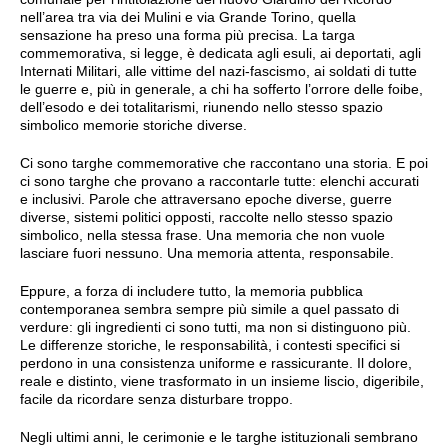
nell’area tra via dei Mulini e via Grande Torino, quella
sensazione ha preso una forma più precisa. La targa
commemorativa, si legge, è dedicata agli esuli, ai deportati, agli
Internati Militari, alle vittime del nazi-fascismo, ai soldati di tutte
le guerre e, più in generale, a chi ha sofferto l’orrore delle foibe,
dell’esodo e dei totalitarismi, riunendo nello stesso spazio
simbolico memorie storiche diverse.
Ci sono targhe commemorative che raccontano una storia. E poi
ci sono targhe che provano a raccontarle tutte: elenchi accurati
e inclusivi. Parole che attraversano epoche diverse, guerre
diverse, sistemi politici opposti, raccolte nello stesso spazio
simbolico, nella stessa frase. Una memoria che non vuole
lasciare fuori nessuno. Una memoria attenta, responsabile.
Eppure, a forza di includere tutto, la memoria pubblica
contemporanea sembra sempre più simile a quel passato di
verdure: gli ingredienti ci sono tutti, ma non si distinguono più.
Le differenze storiche, le responsabilità, i contesti specifici si
perdono in una consistenza uniforme e rassicurante. Il dolore,
reale e distinto, viene trasformato in un insieme liscio, digeribile,
facile da ricordare senza disturbare troppo.
Negli ultimi anni, le cerimonie e le targhe istituzionali sembrano