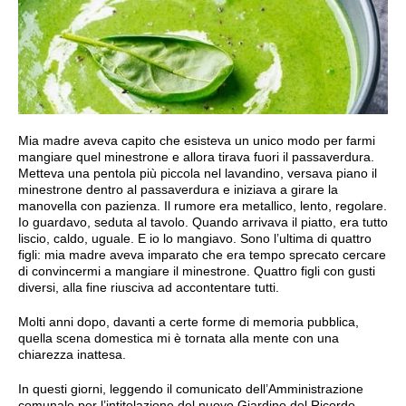
Mia madre aveva capito che esisteva un unico modo per farmi
mangiare quel minestrone e allora tirava fuori il passaverdura.
Metteva una pentola più piccola nel lavandino, versava piano il
minestrone dentro al passaverdura e iniziava a girare la
manovella con pazienza. Il rumore era metallico, lento, regolare.
Io guardavo, seduta al tavolo. Quando arrivava il piatto, era tutto
liscio, caldo, uguale. E io lo mangiavo. Sono l’ultima di quattro
figli: mia madre aveva imparato che era tempo sprecato cercare
di convincermi a mangiare il minestrone. Quattro figli con gusti
diversi, alla fine riusciva ad accontentare tutti.
Molti anni dopo, davanti a certe forme di memoria pubblica,
quella scena domestica mi è tornata alla mente con una
chiarezza inattesa.
In questi giorni, leggendo il comunicato dell’Amministrazione
comunale per l’intitolazione del nuovo Giardino del Ricordo