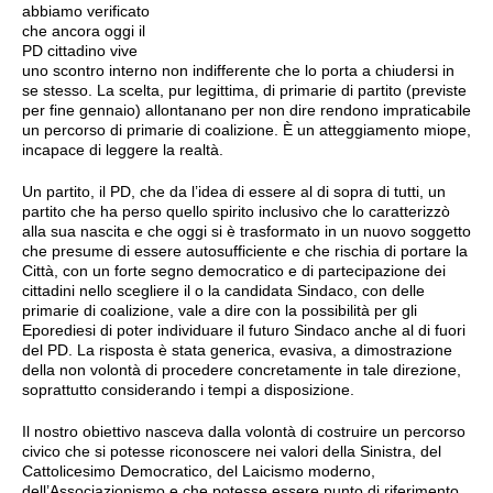
abbiamo verificato
che ancora oggi il
PD cittadino vive
uno scontro interno non indifferente che lo porta a chiudersi in
se stesso. La scelta, pur legittima, di primarie di partito (previste
per fine gennaio) allontanano per non dire rendono impraticabile
un percorso di primarie di coalizione. È un atteggiamento miope,
incapace di leggere la realtà.
Un partito, il PD, che da l’idea di essere al di sopra di tutti, un
partito che ha perso quello spirito inclusivo che lo caratterizzò
alla sua nascita e che oggi si è trasformato in un nuovo soggetto
che presume di essere autosufficiente e che rischia di portare la
Città, con un forte segno democratico e di partecipazione dei
cittadini nello scegliere il o la candidata Sindaco, con delle
primarie di coalizione, vale a dire con la possibilità per gli
Eporediesi di poter individuare il futuro Sindaco anche al di fuori
del PD. La risposta è stata generica, evasiva, a dimostrazione
della non volontà di procedere concretamente in tale direzione,
soprattutto considerando i tempi a disposizione.
Il nostro obiettivo nasceva dalla volontà di costruire un percorso
civico che si potesse riconoscere nei valori della Sinistra, del
Cattolicesimo Democratico, del Laicismo moderno,
dell’Associazionismo e che potesse essere punto di riferimento