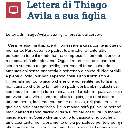
Lettera di Thiago
Avila a sua figlia
Lettera di Thiago Avila a sua figlia Teresa, dal carcere
«Cara Teresa, mi dispiace di non essere a casa con te in questo
momento. Purtroppo tuo padre, tua madre, e tante altre
persone in tutto il mondo hanno compreso il momento storico e
responsabilità che abbiamo. Oggi oltre un milione di bambini
stanno subendo un genocidio, morendo di fame, subendo
amputazioni senza anestesia e soffrendo a causa di idee orribili
e piene di odio, pur non sapendo cosa siano il sionismo e
l’imperialismo. Sono sicuro che anche voi sentite molto la mia
mancanza e che tutte le madri e i padri dei bambini palestinesi
sentono altrettanto la loro mancanza e darebbero qualsiasi cosa
per vivere una vita di amore, felicità e gioia, che ogni essere
umano merita, indipendentemente da razza, religione, etnia o
qualsiasi altra caratteristica. Il tuo mondo sarà più sicuro perché
molti genitori hanno deciso di dare tutto per costruire un mondo
migliore per te. Spero che un giorno tu capisca che, poiché ti
amo così tanto, non c’era niente di più pericoloso per te e per gli
altri bambini che vivere in un mondo che accetta il genocidio».