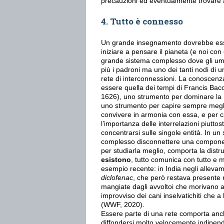
precauzioni ed eventualmente trovare
4. Tutto è connesso
Un grande insegnamento dovrebbe ess
iniziare a pensare il pianeta (e noi co
grande sistema complesso dove gli u
più i padroni ma uno dei tanti nodi di un
rete di interconnessioni. La conoscen
essere quella dei tempi di Francis Bac
1626), uno strumento per dominare la
uno strumento per capire sempre meg
convivere in armonia con essa, e per c
l’importanza delle interrelazioni piuttos
concentrarsi sulle singole entità. In un
complesso disconnettere una compone
per studiarla meglio, comporta la dist
esistono
, tutto comunica con tutto e 
esempio recente: in India negli alleva
diclofenac
, che però restava presente 
mangiate dagli avvoltoi che morivano a
improvviso dei cani inselvatichiti che a 
(WWF, 2020).
Essere parte di una rete comporta anc
diffondersi molto velocemente indipend