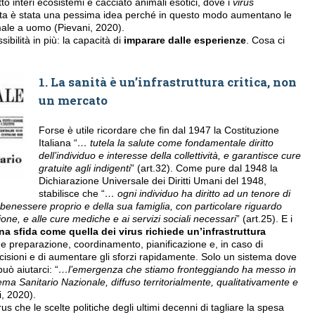
 interi ecosistemi e cacciato animali esotici, dove i
virus
esta è stata una pessima idea perché in questo modo aumentano le
male a uomo (Pievani, 2020).
bilità in più: la capacità di
imparare dalle esperienze
. Cosa ci
1. La sanità è un’infrastruttura critica, non
un mercato
Forse è utile ricordare che fin dal 1947 la Costituzione
Italiana “
… tutela la salute come fondamentale diritto
dell’individuo e interesse della collettività, e garantisce cure
gratuite agli indigenti
” (art.32). Come pure dal 1948 la
Dichiarazione Universale dei Diritti Umani del 1948,
stabilisce che “
… ogni individuo ha diritto ad un tenore di
il benessere proprio e della sua famiglia, con particolare riguardo
azione, e alle cure mediche e ai servizi sociali necessari
” (art.25). E i
na sfida come quella dei virus richiede un’infrastruttura
de preparazione, coordinamento, pianificazione e, in caso di
isioni e di aumentare gli sforzi rapidamente. Solo un sistema dove
uò aiutarci: “
…l’emergenza che stiamo fronteggiando ha messo in
ema Sanitario Nazionale, diffuso territorialmente, qualitativamente e
i, 2020).
 che le scelte politiche degli ultimi decenni di tagliare la spesa