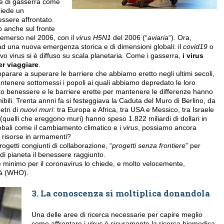
ne di gas­serra come
hiede un
essere affrontato.
o anche sul fronte
à emerso nel 2006, con il
virus H5N1
del 2006 (“
aviaria
“). Ora,
ad una nuova emergenza storica e di dimensioni globali: il
covid­19
o
vo virus si è diffuso su scala planetaria. Come i gas­serra,
i virus
r viaggiare
.
parare a superare le barriere che abbiamo eretto negli ultimi secoli,
tenere sottomessi i popoli ai quali abbiamo depredato le loro
to benessere e le barriere erette per mantenere le differenze hanno
ibili. Trenta annni fa si festeggiava la Caduta del Muro di Berlino, da
etri di
nuovi muri
: tra Europa e Africa, tra USA e Messico, tra Israele
 (quelli che ereggono muri) hanno speso 1.822 miliardi di dollari in
lobali come il cambiamento climatico e i
virus
, possiamo ancora
 risorse in armamenti?
rogetti congiunti di collaborazione, “
progetti senza frontiere
” per
i di pianeta il benessere raggiunto.
minimo per il coronavirus lo chiede, e molto velocemente,
tà (WHO).
3. La conoscenza si moltiplica donandola
Una delle aree di ricerca necessarie per capire meglio
come affrontare i
virus
è sicuramente la ricerca biomedica.