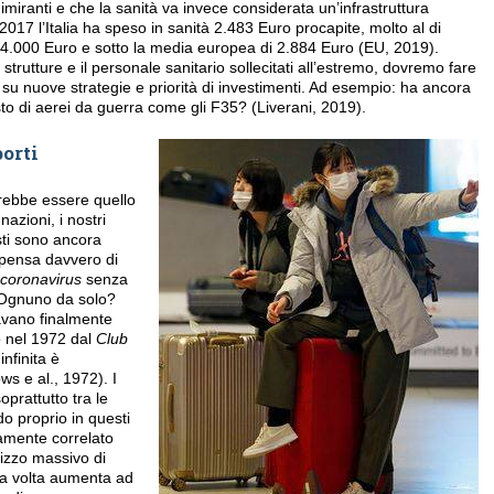
imiranti e che la sanità va invece considerata un’infrastruttura
017 l’Italia ha speso in sanità 2.483 Euro procapite, molto al di
 4.000 Euro e sotto la media europea di 2.884 Euro (EU, 2019).
trutture e il personale sanitario sollecitati all’estremo, dovremo fare
e su nuove strategie e priorità di investimenti. Ad esempio: ha ancora
to di aerei da guerra come gli F35? (Liverani, 2019).
porti
rebbe essere quello
nazioni, i nostri
esti sono ancora
i pensa davvero di
coronavirus
senza
 Ognuno da solo?
avano finalmente
o nel 1972 dal
Club
nfinita è
ws e al., 1972). I
oprattutto tra le
o proprio in questi
tamente correlato
ilizzo massivo di
sua volta aumenta ad