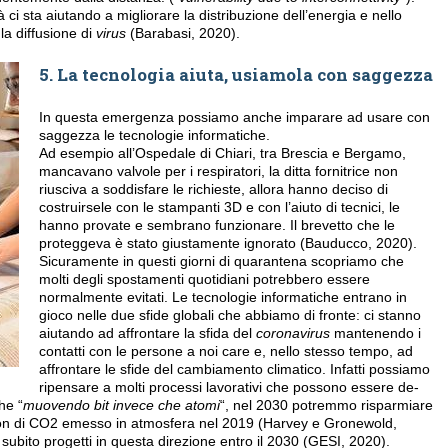
 ci sta aiutando a migliorare la distribuzione dell’energia e nello
la diffusione di
virus
(Barabasi, 2020).
5. La tecnologia aiuta, usiamola con saggezza
In questa emergenza possiamo anche imparare ad usare con
saggezza le tecnologie informatiche.
Ad esempio all’Ospedale di Chiari, tra Brescia e Bergamo,
mancavano valvole per i respiratori, la ditta fornitrice non
riusciva a soddisfare le richieste, allora hanno deciso di
costruirsele con le stampanti 3D e con l’aiuto di tecnici, le
hanno provate e sembrano funzionare. Il brevetto che le
proteggeva è stato giustamente ignorato (Bauducco, 2020).
Sicuramente in questi giorni di quarantena scopriamo che
molti degli spostamenti quotidiani potrebbero essere
normalmente evitati. Le tecnologie informatiche entrano in
gioco nelle due sfide globali che abbiamo di fronte: ci stanno
aiutando ad affrontare la sfida del
coronavirus
mantenendo i
contatti con le persone a noi care e, nello stesso tempo, ad
affrontare le sfide del cambiamento climatico. Infatti possiamo
ripensare a molti processi lavorativi che possono essere de­
he “
muovendo bit invece che atomi
“, nel 2030 potremmo risparmiare
Gton di CO2 emesso in atmosfera nel 2019 (Harvey e Gronewold,
bito progetti in questa direzione entro il 2030 (GESI, 2020).