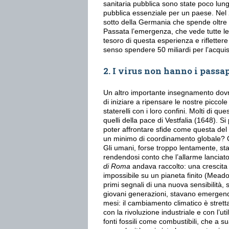
sanitaria pubblica sono state poco lung
pubblica essenziale per un paese. Nel 2
sotto della Germania che spende oltre
Passata l’emergenza, che vede tutte le s
tesoro di questa esperienza e rifletter
senso spendere 50 miliardi per l’acquis
2. I virus non hanno i passa
Un altro importante insegnamento dov
di iniziare a ripensare le nostre piccole 
staterelli con i loro confini. Molti di qu
quelli della pace di Vestfalia (1648). S
poter affrontare sfide come questa del
un minimo di coordinamento globale?
Gli umani, forse troppo lentamente, st
rendendosi conto che l’allarme lanciat
di Roma
andava raccolto: una crescita i
impossibile su un pianeta finito (Meado
primi segnali di una nuova sensibilità, s
giovani generazioni, stavano emergend
mesi: il cambiamento climatico è stret
con la rivoluzione industriale e con l’ut
fonti fossili come combustibili, che a 