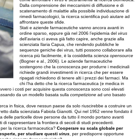
Dalla comprensione dei meccanismi di diffusione e di
scatenamento di malattie alla possibile individuazione di
rimedi farmacologici, la ricerca scientifica può aiutare ad
affrontare queste sfide.
Stati e aziende farmaceutiche vanno ancora avanti in
ordine sparso, eppure già nel 2006 l’epidemia del
virus
dell’aviaria ci aveva già fatto capire, anche grazie alla
scienziata Ilaria Capua, che rendendo pubbliche le
sequenze geniche dei virus, tutti possono collaborare alla
ricerca più facilmente, è la cosiddetta
scienza open­source
(Bogner e al., 2006). Le aziende farmaceutiche
sostengono che la conoscenza per produrre i medicinali
richiede grandi investimenti in ricerca che per essere
ripagati richiedono di tenere alti i prezzi dei farmaci. Ma
chi l’ha detto che la ricerca farmaceutica (e medica in
vero i costi per acquisire questa conoscenza sono così elevati
assando da un modello basata sulla
competizione
ad uno basato
erca in fisica, dove nessun paese da solo riuscirebbe a costruire un
etto dalla scienziata Fabiola Gianotti. Qui nel 1952 venne fondato il
ca delle particelle dove persone da tutto il mondo portano avanti
i di rappresentare la frontiera di secoli di studi precedenti.
 per la ricerca farmaceutica?
Cooperare su scala globale per
sperte, per studiare questi
virus
, per predisporre opportune