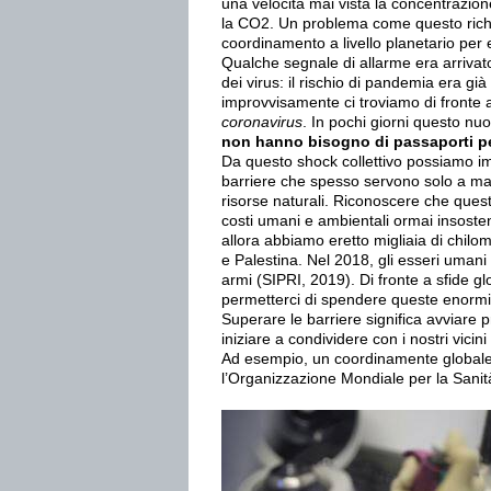
una velocità mai vista la concentrazio
la CO2. Un problema come questo ric
coordinamento a livello planetario per 
Qualche segnale di allarme era arrivat
dei virus: il rischio di pandemia era gi
improvvisamente ci troviamo di fronte 
coronavirus
. In pochi giorni questo nuo
non hanno bisogno di passaporti pe
Da questo shock collettivo possiamo im
barriere che spesso servono solo a man
risorse naturali. Riconoscere che ques
costi umani e ambientali ormai insosten
allora abbiamo eretto migliaia di chilom
e Palestina. Nel 2018, gli esseri umani
armi (SIPRI, 2019). Di fronte a sfide g
permetterci di spendere queste enormi
Superare le barriere significa avviare p
iniziare a condividere con i nostri vicin
Ad esempio, un coordinamente globale 
l’Organizzazione Mondiale per la Sani