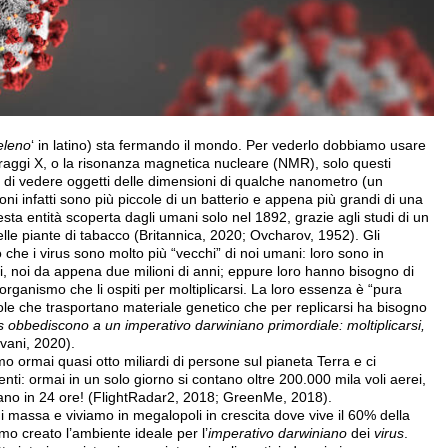
eleno
‘ in latino) sta fermando il mondo. Per vederlo dobbiamo usare
 raggi X, o la risonanza magnetica nucleare (NMR), solo questi
 di vedere oggetti delle dimensioni di qualche nanometro (un
ni infatti sono più piccole di un batterio e appena più grandi di una
ta entità scoperta dagli umani solo nel 1892, grazie agli studi di un
lle piante di tabacco (Britannica, 2020; Ovcharov, 1952). Gli
o che i virus sono molto più “vecchi” di noi umani: loro sono in
nni, noi da appena due milioni di anni; eppure loro hanno bisogno di
organismo che li ospiti per moltiplicarsi. La loro essenza è “pura
le che trasportano materiale genetico che per replicarsi ha bisogno
s obbediscono a un imperativo darwiniano primordiale: moltiplicarsi,
evani, 2020).
o ormai quasi otto miliardi di persone sul pianeta Terra e ci
nti: ormai in un solo giorno si contano oltre 200.000 mila voli aerei,
stano in 24 ore! (FlightRadar2, 2018; GreenMe, 2018).
 massa e viviamo in megalopoli in crescita dove vive il 60% della
 creato l’ambiente ideale per l’
imperativo darwiniano
dei
virus
.