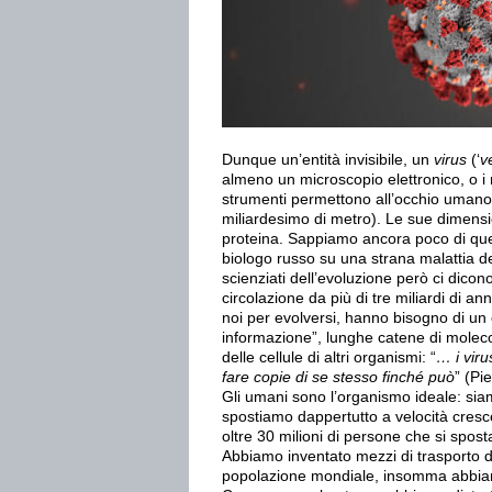
Dunque un’entità invisibile, un
virus
(‘
v
almeno un microscopio elettronico, o i
strumenti permettono all’occhio umano
miliardesimo di metro). Le sue dimensio
proteina. Sappiamo ancora poco di ques
biologo russo su una strana malattia de
scienziati dell’evoluzione però ci dicon
circolazione da più di tre miliardi di a
noi per evolversi, hanno bisogno di un 
informazione”, lunghe catene di moleco
delle cellule di altri organismi: “
… i viru
fare copie di se stesso finché può
” (Pi
Gli umani sono l’organismo ideale: siam
spostiamo dappertutto a velocità cresce
oltre 30 milioni di persone che si spo
Abbiamo inventato mezzi di trasporto di
popolazione mondiale, insomma abbiamo