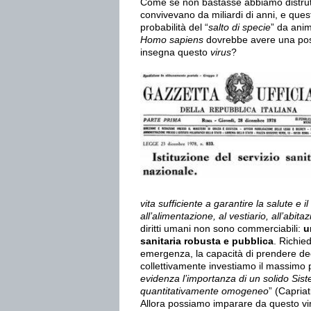
Come se non bastasse abbiamo distrutto
convivevano da miliardi di anni, e qu
probabilità del “
salto di specie
” da ani
Homo sapiens
dovrebbe avere una possi
insegna questo
virus
?
vita sufficiente a garantire la salute e 
all’alimentazione, al vestiario, all’abit
diritti umani non sono commerciabili:
u
sanitaria robusta e pubblica
. Richie
emergenza, la capacità di prendere dec
collettivamente investiamo il massimo p
evidenza l’importanza di un solido Sist
quantitativamente omogeneo
” (Capriat
Allora possiamo imparare da questo virus