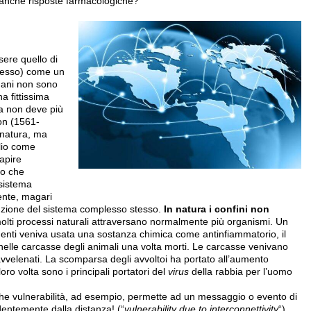
 anche risposte farmacologiche?
ere quello di
n esso) come un
mani non sono
a fittissima
za non deve più
on (1561­
 natura, ma
lio come
apire
to che
 sistema
nte, magari
ruzione del sistema complesso stesso.
In natura i confini non
molti processi naturali attraversano normalmente più organismi. Un
menti veniva usata una sostanza chimica come antinfiammatorio, il
nelle carcasse degli animali una volta morti. Le carcasse venivano
vvelenati. La scomparsa degli avvoltoi ha portato all’aumento
loro volta sono i principali portatori del
virus
della rabbia per l’uomo
he vulnerabilità, ad esempio, permette ad un messaggio o evento di
entemente dalla distanza! (“
vulnerability due to interconnettivity
“).