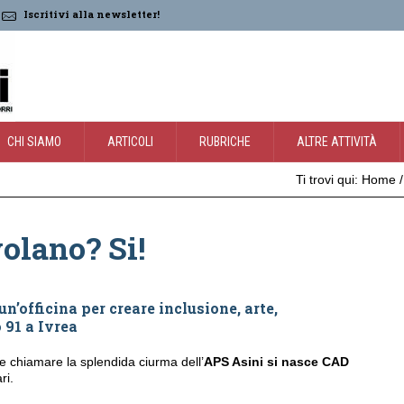
Iscritivi alla newsletter!
CHI SIAMO
ARTICOLI
RUBRICHE
ALTRE ATTIVITÀ
Ti trovi qui:
Home
volano? Si!
n’officina per creare inclusione, arte,
 91 a Ivrea
 chiamare la splendida ciurma dell’
APS Asini si nasce
CAD
ri.