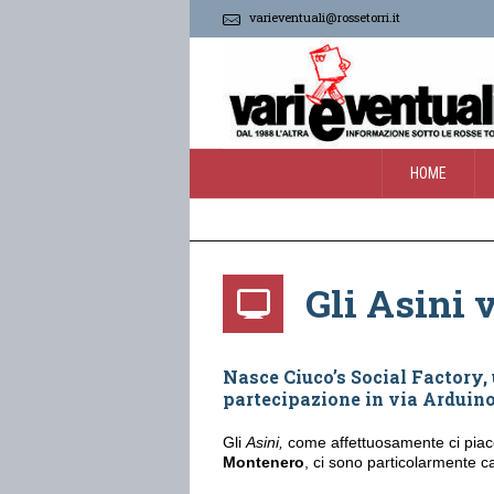
varieventuali@rossetorri.it
HOME
Gli Asini 
Nasce Ciuco’s Social Factory, u
partecipazione in via Arduino
Gli
Asini,
come affettuosamente ci piace
Montenero
, ci sono particolarmente ca