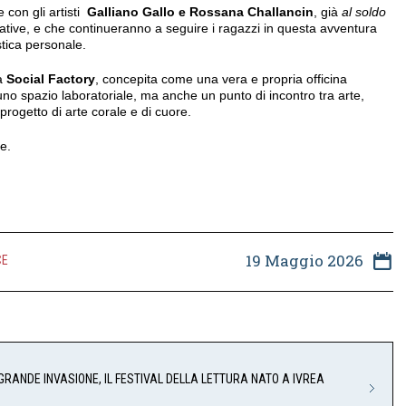
 con gli artisti
Galliano Gallo e Rossana Challancin
, già
al soldo
 creative, e che continueranno a seguire i ragazzi in questa avventura
tica personale.
va
Social Factory
, concepita come una vera e propria officina
 uno spazio laboratoriale, ma anche un punto di incontro tra arte,
ogetto di arte corale e di cuore.
e.
19 Maggio 2026
CE
 GRANDE INVASIONE, IL FESTIVAL DELLA LETTURA NATO A IVREA