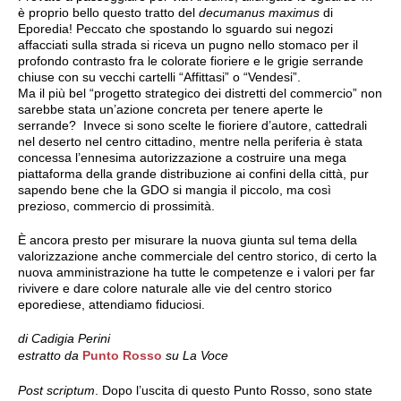
è proprio bello questo tratto del
decumanus maximus
di
Eporedia! Peccato che spostando lo sguardo sui negozi
affacciati sulla strada si riceva un pugno nello stomaco per il
profondo contrasto fra le colorate fioriere e le grigie serrande
chiuse con su vecchi cartelli “Affittasi” o “Vendesi”.
Ma il più bel “progetto strategico dei distretti del commercio” non
sarebbe stata un’azione concreta per tenere aperte le
serrande? Invece si sono scelte le fioriere d’autore, cattedrali
nel deserto nel centro cittadino, mentre nella periferia è stata
concessa l’ennesima autorizzazione a costruire una mega
piattaforma della grande distribuzione ai confini della città, pur
sapendo bene che la GDO si mangia il piccolo, ma così
prezioso, commercio di prossimità.
È ancora presto per misurare la nuova giunta sul tema della
valorizzazione anche commerciale del centro storico, di certo la
nuova amministrazione ha tutte le competenze e i valori per far
rivivere e dare colore naturale alle vie del centro storico
eporediese, attendiamo fiduciosi.
di Cadigia Perini
estratto da
Punto Rosso
su La Voce
Post scriptum
. Dopo l’uscita di questo Punto Rosso, sono state