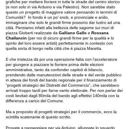
grafiche per mettere fioriere in tutte le strade del centro storico
(e non solo in via Arduino e via Palestro). Non sarebbe stato
questo un progetto di maggiore valore pensando in termini di
Comunità? In fondo è un po’ snob, e provinciale e arido,
immaginare che solo le grandi firme possono dar lustro ad una
città. Pensiamo infatti alla bellezza delle sagome sui muri di
piazza Gioberti realizzate da
Galliano Gallo
e
Rossana
Challancin
(per noi di sicuro grandi firme per la qualità e lo
spirito del loro essere artisti) perfettamente in contesto con
quella sorta di borgo nella città che è piazza Maretta.
E che tristezza dà poi una operazione fatta con l’acceleratore
per giungere a piazzare le fioriere prima delle elezioni
amministrative, tanto da confonder capitoli di bilancio,
prendendo dalle manutenzioni delle strade e del verde pubblico
in attesa dei fondi del bando regionale per il finanziamento di
“progetti strategici dei Distretti del Commercio”, che sarebbero
arrivati troppo tardi per farne vanto elettorale. Per non parlar dei
costi lievitati dagli 80mila del bando agli effettivi 140mila con la
differenza a carico del Comune.
Ma a proposito di progetti strategici per il commercio, ecco la
scintilla scatenante di questo scritto.
Provate a passeggiare per via Arduino, allungate lo sguardo …