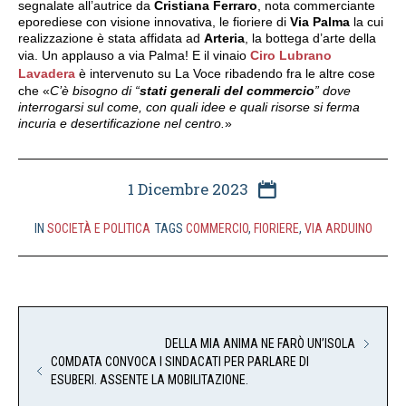
segnalate all’autrice da
Cristiana Ferraro
, nota commerciante
eporediese con visione innovativa, le fioriere di
Via Palma
la cui
realizzazione è stata affidata ad
Arteria
, la bottega d’arte della
via. Un applauso a via Palma! E il vinaio
Ciro Lubrano
Lavadera
è intervenuto su La Voce ribadendo fra le altre cose
che «
C’è bisogno di “
stati generali del commercio
” dove
interrogarsi sul come, con quali idee e quali risorse si ferma
incuria e desertificazione nel centro.
»
1 Dicembre 2023
IN
SOCIETÀ E POLITICA
TAGS
COMMERCIO
,
FIORIERE
,
VIA ARDUINO
DELLA MIA ANIMA NE FARÒ UN’ISOLA
COMDATA CONVOCA I SINDACATI PER PARLARE DI
ESUBERI. ASSENTE LA MOBILITAZIONE.