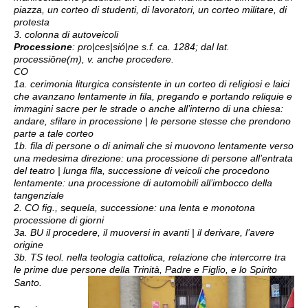
piazza, un corteo di studenti, di lavoratori, un corteo militare, di
protesta
3. colonna di autoveicoli
Processione
: pro|ces|sió|ne s.f. ca. 1284; dal lat.
processiōne(m), v. anche procedere.
CO
1a. cerimonia liturgica consistente in un corteo di religiosi e laici
che avanzano lentamente in fila, pregando e portando reliquie e
immagini sacre per le strade o anche all’interno di una chiesa:
andare, sfilare in processione | le persone stesse che prendono
parte a tale corteo
1b. fila di persone o di animali che si muovono lentamente verso
una medesima direzione: una processione di persone all’entrata
del teatro | lunga fila, successione di veicoli che procedono
lentamente: una processione di automobili all’imbocco della
tangenziale
2. CO fig., sequela, successione: una lenta e monotona
processione di giorni
3a. BU il procedere, il muoversi in avanti | il derivare, l’avere
origine
3b. TS teol. nella teologia cattolica, relazione che intercorre tra
le prime due persone della Trinità, Padre e Figlio, e lo Spirito
Santo.