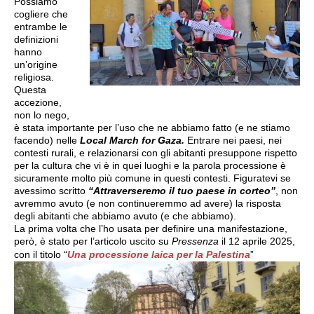
Possiamo
cogliere che
entrambe le
definizioni
hanno
un’origine
religiosa.
Questa
accezione,
non lo nego,
è stata importante per l’uso che ne abbiamo fatto (e ne stiamo
facendo) nelle
Local March for Gaza.
Entrare nei paesi, nei
contesti rurali, e relazionarsi con gli abitanti presuppone rispetto
per la cultura che vi è in quei luoghi e la parola processione è
sicuramente molto più comune in questi contesti. Figuratevi se
avessimo scritto
“Attraverseremo il tuo paese in corteo”
, non
avremmo avuto (e non continueremmo ad avere) la risposta
degli abitanti che abbiamo avuto (e che abbiamo).
La prima volta che l’ho usata per definire una manifestazione,
però, è stato per l’articolo uscito su
Pressenza
il 12 aprile 2025,
con il titolo “
Una processione laica per la Palestina
”