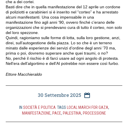
che a dei cortei.
Basti dire che in quella manifestazione del 12 aprile un cordone
di poliziotti e carabinieri si è inserito nel “corteo” e ha arrestato
alcuni manifestanti. Una cosa impensabile in una
manifestazione fino agli anni ‘90, ovvero finché c’erano delle
organizzazioni che si prendevano cura di tutto il corteo, non solo
del loro spezzone.
Quindi, ragioniamo sulle forme di lotta, sulla loro gestione, anzi,
direi, sull’autogestione della piazza. Lo so che è un terreno
minato dalle esperienze dei servizi d’ordine degl anni ‘70 ma,
prima o poi, dovremo superare anche quei traumi, o no?
No, perché il rischio è di farci usare ad ogni angolo di protesta.
Nell’era dell’algortimo e dell’AI potrebbe non essere così furbo.
Ettore Macchieraldo
30 Settembre 2025
IN
SOCIETÀ E POLITICA
TAGS
LOCAL MARCH FOR GAZA
,
MANIFESTAZIONE
,
PACE
,
PALESTINA
,
PROCESSIONE