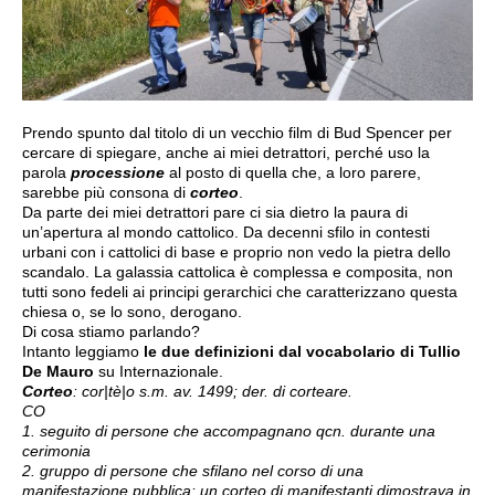
Prendo spunto dal titolo di un vecchio film di Bud Spencer per
cercare di spiegare, anche ai miei detrattori, perché uso la
parola
processione
al posto di quella che, a loro parere,
sarebbe più consona di
corteo
.
Da parte dei miei detrattori pare ci sia dietro la paura di
un’apertura al mondo cattolico. Da decenni sfilo in contesti
urbani con i cattolici di base e proprio non vedo la pietra dello
scandalo. La galassia cattolica è complessa e composita, non
tutti sono fedeli ai principi gerarchici che caratterizzano questa
chiesa o, se lo sono, derogano.
Di cosa stiamo parlando?
Intanto leggiamo
le due definizioni dal vocabolario di Tullio
De Mauro
su Internazionale.
Corteo
: cor|tè|o s.m. av. 1499; der. di corteare.
CO
1. seguito di persone che accompagnano qcn. durante una
cerimonia
2. gruppo di persone che sfilano nel corso di una
manifestazione pubblica: un corteo di manifestanti dimostrava in