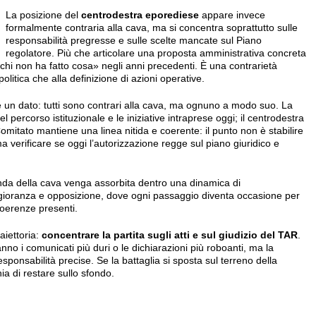
La posizione del
centrodestra eporediese
appare invece
formalmente contraria alla cava, ma si concentra soprattutto sulle
responsabilità pregresse e sulle scelte mancate sul Piano
regolatore. Più che articolare una proposta amministrativa concreta
l «chi non ha fatto cosa» negli anni precedenti. È una contrarietà
politica che alla definizione di azioni operative.
un dato: tutti sono contrari alla cava, ma ognuno a modo suo. La
 percorso istituzionale e le iniziative intraprese oggi; il centrodestra
 Comitato mantiene una linea nitida e coerente: il punto non è stabilire
a verificare se oggi l’autorizzazione regge sul piano giuridico e
cenda della cava venga assorbita dentro una dinamica di
ioranza e opposizione, dove ogni passaggio diventa occasione per
coerenze presenti.
raiettoria:
concentrare la partita sugli atti e sul giudizio del TAR
.
anno i comunicati più duri o le dichiarazioni più roboanti, ma la
esponsabilità precise. Se la battaglia si sposta sul terreno della
ia di restare sullo sfondo.