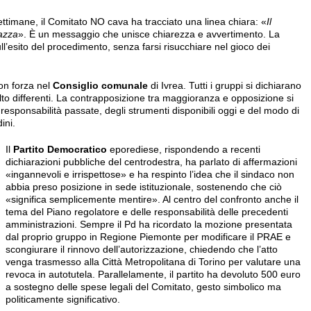
ettimane, il Comitato NO cava ha tracciato una linea chiara: «
Il
iazza
». È un messaggio che unisce chiarezza e avvertimento. La
ull’esito del procedimento, senza farsi risucchiare nel gioco dei
con forza nel
Consiglio comunale
di Ivrea. Tutti i gruppi si dichiarano
lto differenti. La contrapposizione tra maggioranza e opposizione si
 responsabilità passate, degli strumenti disponibili oggi e del modo di
ini.
Il
Partito Democratico
eporediese, rispondendo a recenti
dichiarazioni pubbliche del centrodestra, ha parlato di affermazioni
«ingannevoli e irrispettose» e ha respinto l’idea che il sindaco non
abbia preso posizione in sede istituzionale, sostenendo che ciò
«significa semplicemente mentire». Al centro del confronto anche il
tema del Piano regolatore e delle responsabilità delle precedenti
amministrazioni. Sempre il Pd ha ricordato la mozione presentata
dal proprio gruppo in Regione Piemonte per modificare il PRAE e
scongiurare il rinnovo dell’autorizzazione, chiedendo che l’atto
venga trasmesso alla Città Metropolitana di Torino per valutare una
revoca in autotutela. Parallelamente, il partito ha devoluto 500 euro
a sostegno delle spese legali del Comitato, gesto simbolico ma
politicamente significativo.