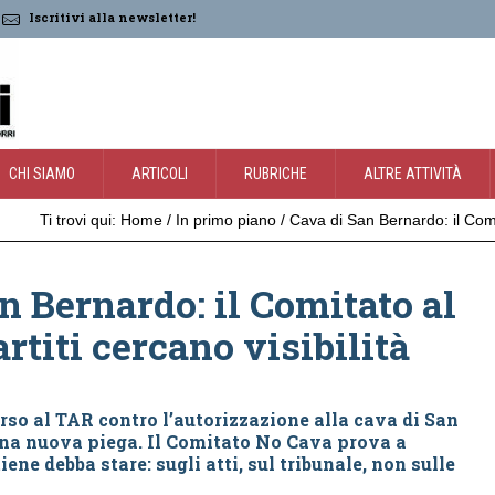
Iscritivi alla newsletter!
CHI SIAMO
ARTICOLI
RUBRICHE
ALTRE ATTIVITÀ
Ti trovi qui:
Home
/
In primo piano
/
Cava di San Bernardo: il Comita
n Bernardo: il Comitato al
artiti cercano visibilità
rso al TAR contro l’autorizzazione alla cava di San
una nuova piega. Il Comitato No Cava prova a
iene debba stare: sugli atti, sul tribunale, non sulle