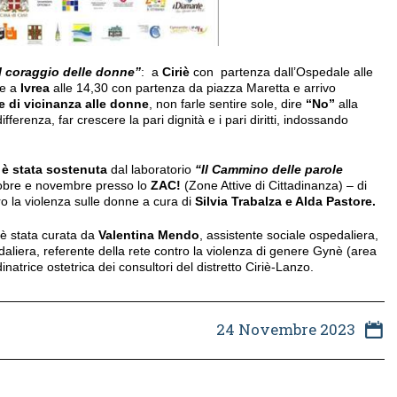
l coraggio delle donne”
: a
Ciriè
con partenza dall’Ospedale alle
 e a
Ivrea
alle 14,30 con partenza da piazza Maretta e arrivo
e di vicinanza alle donne
, non farle sentire sole, dire
“No”
alla
ifferenza, far crescere la pari dignità e i pari diritti, indossando
è stata sostenuta
dal laboratorio
“Il Cammino delle parole
ttobre e novembre presso lo
ZAC!
(Zone Attive di Cittadinanza) – di
ro la violenza sulle donne a cura di
Silvia Trabalza e Alda Pastore.
è stata curata da
Valentina Mendo
, assistente sociale ospedaliera,
daliera, referente della rete contro la violenza di genere Gynè (area
dinatrice ostetrica dei consultori del distretto Ciriè-Lanzo.
24 Novembre 2023