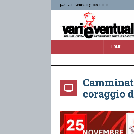
varieventuali@rossetorri.it
HOME
Camminate 
coraggio d