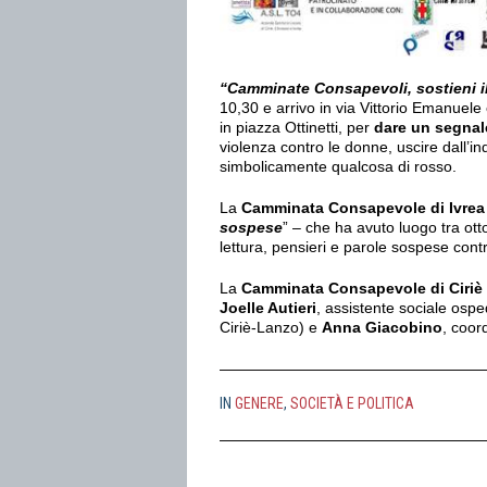
“Camminate Consapevoli, sostieni i
10,30 e arrivo in via Vittorio Emanuele
in piazza Ottinetti, per
dare un segnal
violenza contro le donne, uscire dall’ind
simbolicamente qualcosa di rosso.
La
Camminata Consapevole di Ivrea 
sospese
” – che ha avuto luogo tra o
lettura, pensieri e parole sospese cont
La
Camminata Consapevole di Ciriè
Joelle Autieri
, assistente sociale ospe
Ciriè-Lanzo) e
Anna Giacobino
, coor
IN
GENERE
,
SOCIETÀ E POLITICA