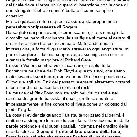
dal finale dove si tenta un ricupero di invenzione con la coda di
uno stringato “dietro le quinte” buttato lì come semplice
diversivo.
Manca qualcosa e forse questa assenza sta proprio nella
pervasiva onnipresenza di Rogers
.
Bersagliato dai primi piani, il corpo scarnito, jeans e maglietta
girocollo nel nero di ordinanza, la sua figura si mette al centro di
un protagonismo troppo accentuato. Maturando questa
impressione, a forza di guardarlo attraverso ogni angolatura, mi
pare di cogliere in lui una seppur vaga assomiglianza con un
eventuale fratello maggiore di Richard Gere.
L’ossuto Waters sembra voler incarnare, da solo, tutta
l’avventura musicale dei Pink Floyd e questo a noi, che siamo
stati giovani ai suoi tempi, non va bene. Di riflesso pensiamo a
Gilmour e agli altri Pink del passato, elementi altrettanto portanti
di una band che ha scritto la storia del rock.
La musica dei Pink Foyd non sta solo nei virtuosismi e nel
carisma del grande bassista, il quale, grottescamente e
impensatamente, a fine concerto si rivela come un colosso dai
piedi d’argilla.
La cosa si evidenzia quando l’artista, terrorizzato dai germi, è
riluttante a stringere le mani dei suoi fans. Il rivoluzionario, dalle
parole profonde e dai suoni spaziali, inciampa nel gradino delle
sue debolezze.
Siamo di fronte al lato oscuro della luna
,