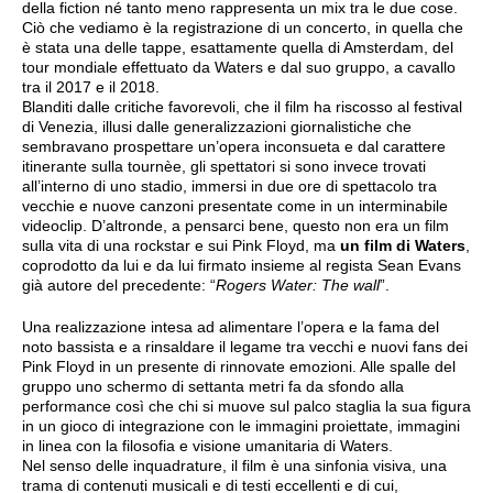
della fiction né tanto meno rappresenta un mix tra le due cose.
Ciò che vediamo è la registrazione di un concerto, in quella che
è stata una delle tappe, esattamente quella di Amsterdam, del
tour mondiale effettuato da Waters e dal suo gruppo, a cavallo
tra il 2017 e il 2018.
Blanditi dalle critiche favorevoli, che il film ha riscosso al festival
di Venezia, illusi dalle generalizzazioni giornalistiche che
sembravano prospettare un’opera inconsueta e dal carattere
itinerante sulla tournèe, gli spettatori si sono invece trovati
all’interno di uno stadio, immersi in due ore di spettacolo tra
vecchie e nuove canzoni presentate come in un interminabile
videoclip. D’altronde, a pensarci bene, questo non era un film
sulla vita di una rockstar e sui Pink Floyd, ma
un film di Waters
,
coprodotto da lui e da lui firmato insieme al regista Sean Evans
già autore del precedente: “
Rogers Water: The wall
”.
Una realizzazione intesa ad alimentare l’opera e la fama del
noto bassista e a rinsaldare il legame tra vecchi e nuovi fans dei
Pink Floyd in un presente di rinnovate emozioni. Alle spalle del
gruppo uno schermo di settanta metri fa da sfondo alla
performance così che chi si muove sul palco staglia la sua figura
in un gioco di integrazione con le immagini proiettate, immagini
in linea con la filosofia e visione umanitaria di Waters.
Nel senso delle inquadrature, il film è una sinfonia visiva, una
trama di contenuti musicali e di testi eccellenti e di cui,