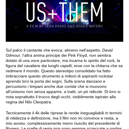
Sul palco il cantante che evoca, almeno nell’aspetto,
David
Gilmour
, l’altra anima principe dei Pink Floyd, non sembra
dotato di una voce particolare, ma incarna lo spirito del rock, la
figura del cavaliere dai lunghi capelli, eroe con la chitarra che sa
redimere il mondo. Questo stereotipo consolidato ha fatto
imbracciare questo strumento a milioni di aspiranti rockstar
aprendo loro la porta dei sogni. Sulla scena danzano e
percuotono i timpani anche due coriste che si muovono
all’unisono non senza apparire, a tratti, un pò ridicole. Di loro si
nota soprattutto il trucco degli occhi, visibilmente ispirato alla
regina del Nilo Cleopatra.
Tecnicamente il 4k delle riprese le rende ineguagliabili in termini
di nitidezza e definizione, ma il film non mi convince e resta, a
mio avviso, complessivamente meno riuscito del precedente di
Rogers. Le scelte di regia non sono sempre azzeccate a partire