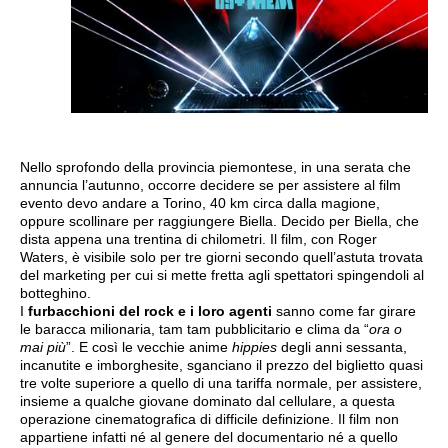
Nello sprofondo della provincia piemontese, in una serata che
annuncia l’autunno, occorre decidere se per assistere al film
evento devo andare a Torino, 40 km circa dalla magione,
oppure scollinare per raggiungere Biella. Decido per Biella, che
dista appena una trentina di chilometri. Il film, con Roger
Waters, è visibile solo per tre giorni secondo quell’astuta trovata
del marketing per cui si mette fretta agli spettatori spingendoli al
botteghino.
I
furbacchioni del rock e i loro agenti
sanno come far girare
le baracca milionaria, tam tam pubblicitario e clima da “
ora o
mai più
”. E così le vecchie anime
hippies
degli anni sessanta,
incanutite e imborghesite, sganciano il prezzo del biglietto quasi
tre volte superiore a quello di una tariffa normale, per assistere,
insieme a qualche giovane dominato dal cellulare, a questa
operazione cinematografica di difficile definizione. Il film non
appartiene infatti né al genere del documentario né a quello