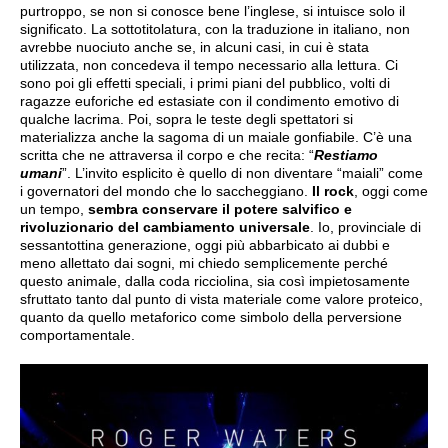
purtroppo, se non si conosce bene l’inglese, si intuisce solo il
significato. La sottotitolatura, con la traduzione in italiano, non
avrebbe nuociuto anche se, in alcuni casi, in cui è stata
utilizzata, non concedeva il tempo necessario alla lettura. Ci
sono poi gli effetti speciali, i primi piani del pubblico, volti di
ragazze euforiche ed estasiate con il condimento emotivo di
qualche lacrima. Poi, sopra le teste degli spettatori si
materializza anche la sagoma di un maiale gonfiabile. C’è una
scritta che ne attraversa il corpo e che recita: “
Restiamo
umani
”. L’invito esplicito è quello di non diventare “maiali” come
i governatori del mondo che lo saccheggiano.
Il rock
, oggi come
un tempo,
sembra conservare il potere salvifico e
rivoluzionario del cambiamento universale
. Io, provinciale di
sessantottina generazione, oggi più abbarbicato ai dubbi e
meno allettato dai sogni, mi chiedo semplicemente perché
questo animale, dalla coda ricciolina, sia così impietosamente
sfruttato tanto dal punto di vista materiale come valore proteico,
quanto da quello metaforico come simbolo della perversione
comportamentale.