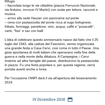
Rifugio
– fiaccolata lungo le vie cittadine (piazza Ferruccio Nazionale,
via Arduino, incrocio IV Martiri) con soste per letture, racconti e
musica
– arrivo alla sede Hauser con panorama sul ponte
– cena con pastasciutta del ponte ricca al sugo bolognese,
frittata, formaggi, panettone, vino, acqua, caffè e “pusacafè”,
canti, “fisa” e sax con balli
L’idea di celebrare questo anniversario nasce dal fatto che il 25
luglio del 1943, alla caduta del Fascismo, venne organizzata
una grande festa a Casa Cervi, così come in tutto il Paese. Una
gioia spontanea di molti italiani che speravano nella fine della
guerra e nella morte della dittatura. A Campegine, i Cervi
insieme ad altre famiglie del paese, distribuirono la pastasciutta
in piazza. Fu una festa popolare e, per questa ragione, verrà
portata avanti anche a Ivrea.
Per l’occasione l’ANPI darà il via all’apertura del tesseramento
2019.
19 Dicembre 2018