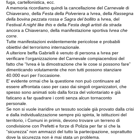
fuga, cartellonistica, ecc.
A memoria ricordiamo quindi la cancellazione del
Carnevale
di
Chiaverano, della
Festa della Polveriera
a Ivrea, della
Rassegna
della bovina pezzata rossa e Sagra del bollito
a Ivrea, del
Festival
A night like this
e della
Festa degli artisti da strada
ancora a Chiaverano, della manifestazione sportiva
Ivrea che
corre
.
Tutte manifestazioni evidentemente pericolose e probabili
obiettivi del terrorismo internazionale.
A ulteriore beffa Gabrielli è venuto di persona a Ivrea per
verificare l’organizzazione del Carnevale compiacendosi del
fatto che “Ivrea è la dimostrazione che le cose si possono fare”
dimenticando volutamente che non tutti possono stanziare
40.000 euri per l’occasione.
E’ evidente ormai che la questione non può continuare ad
essere affrontata caso per caso dai singoli organizzatori, che
spesso sono animati solo dalla forza del volontariato e già
faticano a far quadrare i conti senza alcun tornaconto
personale.
Se non si vuole inaridire un tessuto sociale già provato dalla crisi
e dalla individualizzazione sempre più spinta, le istituzioni del
territorio, i Comuni in primis, devono trovare un terreno di
condivisione con Prefetti e forze di Polizia per far sì che la
“sicurezza” non ammazzi del tutto la partecipazione, soprattutto
dove la sicurezza non è mai stata un problema.