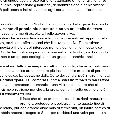
to chiunque abbia preso parte, direttamente o meno, alla lotta No-
dubbio: repressione giudiziaria, demonizzazione e denigrazione
à poliziesca e intimidazioni di ogni sorta sono state all’ordine del
uesto?) il movimento No-Tav ha continuato ad allargarsi divenendo
imento di popolo più duraturo e attivo nell’Italia del terzo
nessuna forma di ascolto a livello governativo.
dire che le considerazioni e le critiche presenti nel rapporto della
ovo
, anzi sono affermazioni che il movimento No-Tav sostiene
vità e il fulcro dell’interesse non sta quindi tanto in cosa dice
a Corte dei conti europea non è una militante No-Tav, né il rapporto
non è un gruppo ecologista né un gruppo anarchico anti-
ica al modello dei megaprogetti
di trasporto, che anzi continuano
re alcuna critica ad un sempre più insostenibile modello di perenne
cnologica. La posizione della Corte dei conti si può intuire in effetti
ette grandi opere, Tav compresa, come
“infrastrutture-faro nel settore
 realtà estremamente romantica, una visione del futuro che si
icismo e realismo ma che alla prova dei fatti risulta quanto di più
uasi fondamentalista.
Il fatto che siano proprio queste istituzioni, naturalmente
pronte a proteggere ideologicamente questo tipo di
nendolo, pur con grande dispendio di tecnicismi, un inutile spreco di
 abbia ancora bisogno lo Stato per decidersi una volta per tutte a