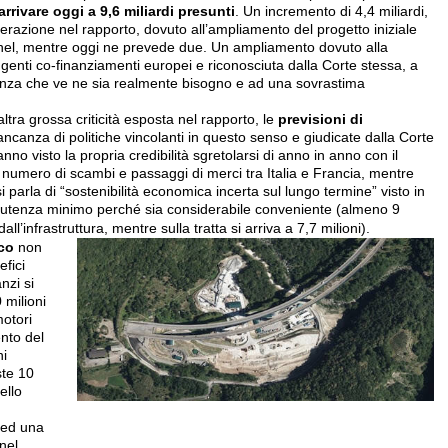
 arrivare oggi a 9,6 miliardi presunti
. Un incremento di 4,4 miliardi,
siderazione nel rapporto, dovuto all’ampliamento del progetto iniziale
nel, mentre oggi ne prevede due. Un ampliamento dovuto alla
ngenti co-finanziamenti europei e riconosciuta dalla Corte stessa, a
enza che ve ne sia realmente bisogno e ad una sovrastima
ltra grossa criticità esposta nel rapporto, le
previsioni di
mancanza di politiche vincolanti in questo senso e giudicate dalla Corte
anno visto la propria credibilità sgretolarsi di anno in anno con il
umero di scambi e passaggi di merci tra Italia e Francia, mentre
 parla di “sostenibilità economica incerta sul lungo termine” visto in
 utenza minimo perché sia considerabile conveniente (almeno 9
ll’infrastruttura, mentre sulla tratta si arriva a 7,7 milioni).
co
non
fici
nzi si
 milioni
motori
nto del
ni
ste 10
ello
 ed una
nel