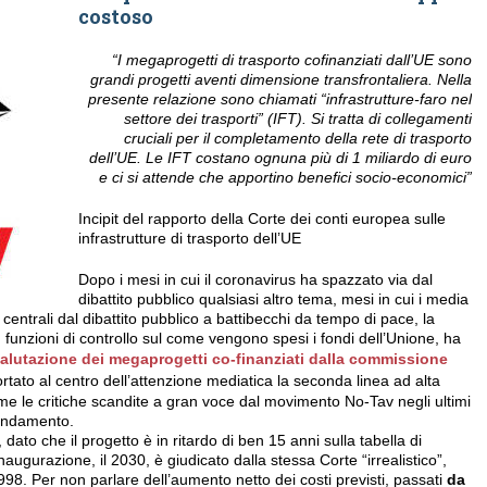
costoso
“I megaprogetti di trasporto cofinanziati dall’UE sono
grandi progetti aventi dimensione transfrontaliera. Nella
presente relazione sono chiamati “infrastrutture-faro nel
settore dei trasporti” (IFT). Si tratta di collegamenti
cruciali per il completamento della rete di trasporto
dell’UE. Le IFT costano ognuna più di 1 miliardo di euro
e ci si attende che apportino benefici socio-economici”
Incipit del rapporto della Corte dei conti europea sulle
infrastrutture di trasporto dell’UE
Dopo i mesi in cui il coronavirus ha spazzato via dal
dibattito pubblico qualsiasi altro tema, mesi in cui i media
entrali dal dibattito pubblico a battibecchi da tempo di pace, la
 funzioni di controllo sul come vengono spesi i fondi dell’Unione, ha
valutazione dei megaprogetti co-finanziati dalla commissione
rtato al centro dell’attenzione mediatica la seconda linea ad alta
e le critiche scandite a gran voce dal movimento No-Tav negli ultimi
 fondamento.
, dato che il progetto è in ritardo di ben 15 anni sulla tabella di
inaugurazione, il 2030, è giudicato dalla stessa Corte “irrealistico”,
1998. Per non parlare dell’aumento netto dei costi previsti, passati
da