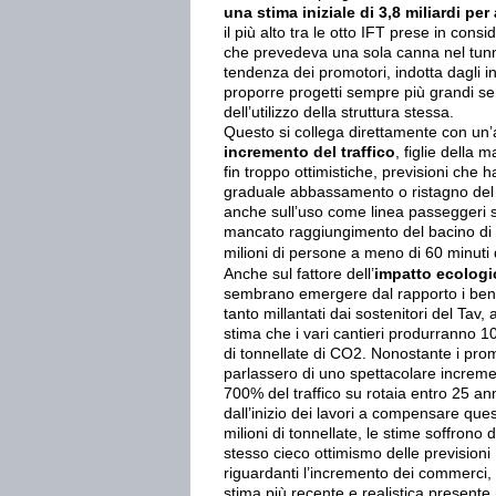
una stima iniziale di 3,8 miliardi per
il più alto tra le otto IFT prese in con
che prevedeva una sola canna nel tun
tendenza dei promotori, indotta dagli i
proporre progetti sempre più grandi s
dell’utilizzo della struttura stessa.
Questo si collega direttamente con un’a
incremento del traffico
, figlie della 
fin troppo ottimistiche, previsioni che h
graduale abbassamento o ristagno del n
anche sull’uso come linea passeggeri si
mancato raggiungimento del bacino di
milioni di persone a meno di 60 minuti da
Anche sul fattore dell’
impatto ecologi
sembrano emergere dal rapporto i bene
tanto millantati dai sostenitori del Tav, a
stima che i vari cantieri produrranno 10
di tonnellate di CO2. Nonostante i pro
parlassero di uno spettacolare increme
700% del traffico su rotaia entro 25 an
dall’inizio dei lavori a compensare que
milioni di tonnellate, le stime soffrono d
stesso cieco ottimismo delle previsioni
riguardanti l’incremento dei commerci,
stima più recente e realistica presente 