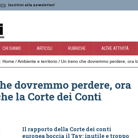
Iscritivi alla newsletter!
CHI SIAMO
ARTICOLI
RUBRICHE
ALTRE ATTIVITÀ
:
Home
/
Ambiente e territorio
/
Un treno che dovremmo perdere, ora lo
che dovremmo perdere, ora
che la Corte dei Conti
Il rapporto della Corte dei conti
europea boccia il Tav: inutile e troppo