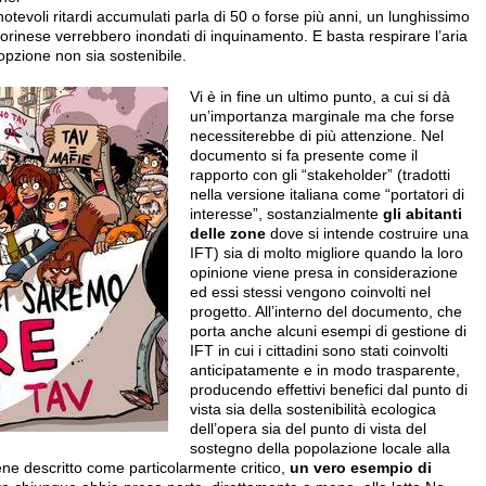
tevoli ritardi accumulati parla di 50 o forse più anni, un lunghissimo
o torinese verrebbero inondati di inquinamento. E basta respirare l’aria
opzione non sia sostenibile.
Vi è in fine un ultimo punto, a cui si dà
un’importanza marginale ma che forse
necessiterebbe di più attenzione. Nel
documento si fa presente come il
rapporto con gli “stakeholder” (tradotti
nella versione italiana come “portatori di
interesse”, sostanzialmente
gli abitanti
delle zone
dove si intende costruire una
IFT) sia di molto migliore quando la loro
opinione viene presa in considerazione
ed essi stessi vengono coinvolti nel
progetto. All’interno del documento, che
porta anche alcuni esempi di gestione di
IFT in cui i cittadini sono stati coinvolti
anticipatamente e in modo trasparente,
producendo effettivi benefici dal punto di
vista sia della sostenibilità ecologica
dell’opera sia del punto di vista del
sostegno della popolazione locale alla
iene descritto come particolarmente critico,
un vero esempio di