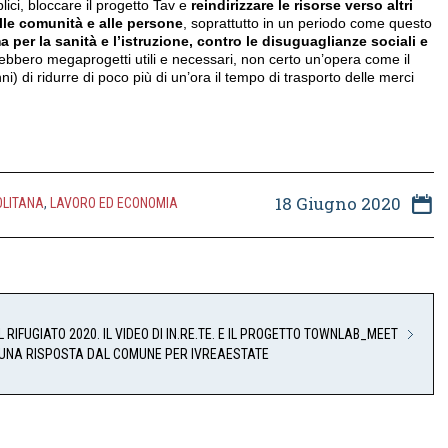
lici, bloccare il progetto Tav e
reindirizzare le risorse verso altri
 alle comunità e alle persone
, soprattutto in un periodo come questo
a per la sanità e l’istruzione, contro le disuguaglianze sociali e
rebbero megaprogetti utili e necessari, non certo un’opera come il
i) di ridurre di poco più di un’ora il tempo di trasporto delle merci
18 Giugno 2020
OLITANA
,
LAVORO ED ECONOMIA
RIFUGIATO 2020. IL VIDEO DI IN.RE.TE. E IL PROGETTO TOWNLAB_MEET
SUNA RISPOSTA DAL COMUNE PER IVREAESTATE