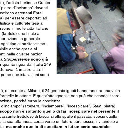
e), l’artista berlinese Gunter
“pietre d’inciampo” davanti
scirono altrettanti Ebrei
) per essere deportati ad
istica e culturale tesa a
one in molte città italiane
(la Soluzione finale al
portazione in generale
di ogni tipo al nazifascismo.
bile anche grazie al
nti nelle diverse nazioni
la
Stolpersteine
sono già
r quanto riguarda l’Italia 249
nova, 1 in altre città. Il
 prime due istallazioni sono
ò, di recente a Milano, il 24 gennaio ignoti hanno ancora una volta
formelle in ottone. E quest’atto ignobile non può che scandalizzare,
azione, perché turba la coscienza.
a d’inciampo” (
stolpern
, “inciampare”, “incespicare”,
Stein
, pietra)
 scopo non è soltanto quello di far incespicare nel presente il
l passante frettoloso di lasciarsi alle spalle il passato, specie quello
e la sua affannosa corsa verso un futuro purchessia, invitandolo a
rta,
ma anche quello di suscitare in lui un certo scandalo
,