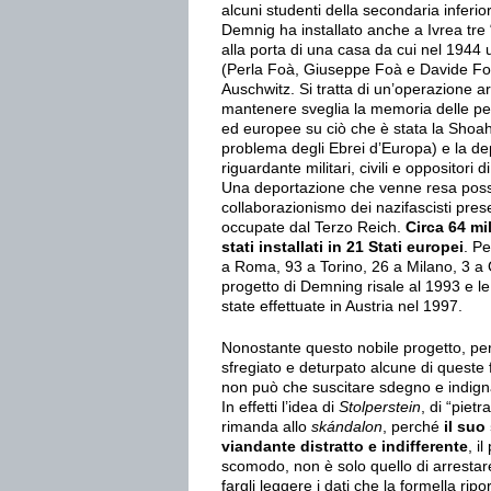
alcuni studenti della secondaria inferior
Demnig ha installato anche a Ivrea tre 
alla porta di una casa da cui nel 1944 u
(Perla Foà, Giuseppe Foà e Davide Foà
Auschwitz. Si tratta di un’operazione art
mantenere sveglia la memoria delle pers
ed europee su ciò che è stata la Shoah 
problema degli Ebrei d’Europa) e la de
riguardante militari, civili e oppositori 
Una deportazione che venne resa possi
collaborazionismo dei nazifascisti prese
occupate dal Terzo Reich.
Circa 64 mi
stati installati in 21 Stati europei
. Pe
a Roma, 93 a Torino, 26 a Milano, 3 a Ge
progetto di Demning risale al 1993 e le
state effettuate in Austria nel 1997.
Nonostante questo nobile progetto, per
sfregiato e deturpato alcune di queste 
non può che suscitare sdegno e indign
In effetti l’idea di
Stolperstein
, di “pietr
rimanda allo
skándalon
, perché
il suo
viandante distratto e indifferente
, i
scomodo, non è solo quello di arrestar
fargli leggere i dati che la formella ripo