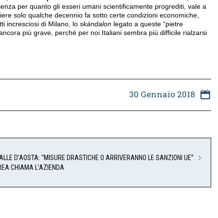
za per quanto gli esseri umani scientificamente progrediti, vale a
ompiere solo qualche decennio fa sotto certe condizioni economiche,
tti incresciosi di Milano, lo
skándalon
legato a queste “pietre
ncora più grave, perché per noi Italiani sembra più difficile rialzarsi
30 Gennaio 2018
ALLE D’AOSTA: “MISURE DRASTICHE O ARRIVERANNO LE SANZIONI UE”
VREA CHIAMA L’AZIENDA