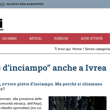
Iscritivi alla newsletter!
CHI SIAMO
ARTICOLI
RUBRICHE
ALTRE ATTIVITÀ
Ti trovi qui:
Home
/
Senza categoria
e d’inciampo” anche a Ivrea
, ovvero pietre d’inciampo. Ma perché si chiamano
to?
ennaio, alla presenza delle
Comunità ebraica, dell’Anpi),
ittadini eporediesi (tra cui