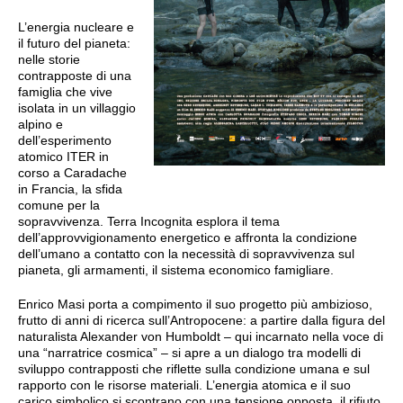
L’energia nucleare e
il futuro del pianeta:
nelle storie
contrapposte di una
famiglia che vive
isolata in un villaggio
alpino e
dell’esperimento
atomico ITER in
corso a Caradache
in Francia, la sfida
comune per la
sopravvivenza. Terra Incognita esplora il tema
dell’approvvigionamento energetico e affronta la condizione
dell’umano a contatto con la necessità di sopravvivenza sul
pianeta, gli armamenti, il sistema economico famigliare.
Enrico Masi porta a compimento il suo progetto più ambizioso,
frutto di anni di ricerca sull’Antropocene: a partire dalla figura del
naturalista Alexander von Humboldt – qui incarnato nella voce di
una “narratrice cosmica” – si apre a un dialogo tra modelli di
sviluppo contrapposti che riflette sulla condizione umana e sul
rapporto con le risorse materiali. L’energia atomica e il suo
carico simbolico si scontrano con una tensione opposta, il rifiuto