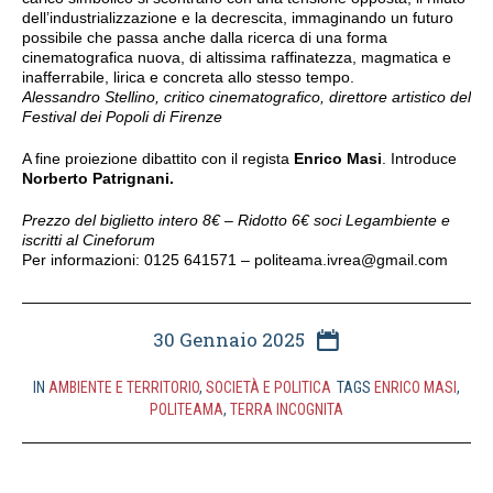
dell’industrializzazione e la decrescita, immaginando un futuro
possibile che passa anche dalla ricerca di una forma
cinematografica nuova, di altissima raffinatezza, magmatica e
inafferrabile, lirica e concreta allo stesso tempo.
Alessandro Stellino, critico cinematografico, direttore artistico del
Festival dei Popoli di Firenze
A fine proiezione dibattito con il regista
Enrico Masi
. Introduce
Norberto Patrignani.
Prezzo del biglietto intero 8€ – Ridotto 6€ soci Legambiente e
iscritti al Cineforum
Per informazioni: 0125 641571 –
politeama.ivrea@gmail.com
30 Gennaio 2025
IN
AMBIENTE E TERRITORIO
,
SOCIETÀ E POLITICA
TAGS
ENRICO MASI
,
POLITEAMA
,
TERRA INCOGNITA