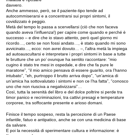
davvero.
Anche ammesso, però, se il paziente-tipo tende ad
autocommiserarsi e a concentrarsi sui propri sintomi, il
covidizzato è peggio.
Metà del tempo lo passa a scervellarsi (ciò che non faceva
quando aveva l’influenza!) per capire come quando e perché è
successo – e dire che io stavo attento, però quel giorno mi
ricordo…, certo se non fossi andato…, è stato quando mi sono
avvicinato…, ecco: non avrei dovuto… –, l’altra metà la impiega
ad autoauscultarsi e interpretare i propri sintomi in base a tutte
le brutture che un po’ ovunque ha sentito raccontare: “mio
cugino è stato tre mesi in ospedale, e dire che fa pure le
maratone”, “il mio amico pensava di essere guarito, ora l’hanno
intubato”, “eh, purtroppo il brutto arriva dopo”, “un’amica di
un’amica ha sottovalutato i sintomi e non ce l’ha fatta”, “conosco
uno che non riusciva a negativizzarsi”…
Così, tutta la serenità del libro e del dolce poltrire si perde tra
timor panico e recriminazioni, tra cattivi presagi e temperature
corporee, tra soffocante presente e arioso domani.
Finisce il tempo sospeso, resta la percezione di un Paese
infantile, fatuo e antipatico, anche se con una medicina di base
da salvare.
E poi la necessità di sperimentare cultura e informazione: è