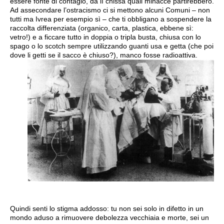
essere fonte di contagio, da lì chissà quali minacce partirebbero.
Ad assecondare l’ostracismo ci si mettono alcuni Comuni – non
tutti ma Ivrea per esempio sì – che ti obbligano a sospendere la
raccolta differenziata (organico, carta, plastica, ebbene sì:
vetro!) e a ficcare tutto in doppia o tripla busta, chiusa con lo
spago o lo scotch sempre utilizzando guanti usa e getta (che poi
dove li getti se il sacco è chiuso?), manco fosse radioattiva.
Quindi senti lo stigma addosso: tu non sei solo in difetto in un
mondo aduso a rimuovere debolezza vecchiaia e morte, sei un