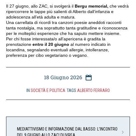
Il 27 giugno, allo ZAC, si svolgerà il
Bergu memorial,
che vedrà
ripercorrere le tappe più salienti di Alberto dall’infanzia e
adolescenza all’età adulta e matura.
Una carrellata di ricordi tra canzoni poesie aneddoti racconti
tanta nostalgia, ma soprattutto tanta gratitudine e riconoscenza
per le molteplici esperienze che ha saputo mettere insieme.
Per chi fosse interessata/o all’apericena è gradita la
prenotazione
entro il 20 giugno
al numero indicato in
locandina, segnalando eventuali allergie, intolleranze,
preferenza per cibo vegetariano o vegano.
18 Giugno 2026
IN
SOCIETÀ E POLITICA
TAGS
ALBERTO FERRARO
MEDIATTIVISMO E INFORMAZIONE DAL BASSO: L’INCONTRO
DEL 9 GIUGNO ALLO ZAC! DI IVREA