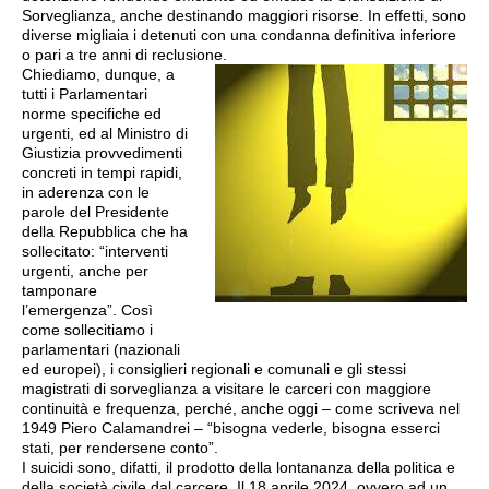
Sorveglianza, anche destinando maggiori risorse. In effetti, sono
diverse migliaia i detenuti con una condanna definitiva inferiore
o pari a tre anni di reclusione.
Chiediamo, dunque, a
tutti i Parlamentari
norme specifiche ed
urgenti, ed al Ministro di
Giustizia provvedimenti
concreti in tempi rapidi,
in aderenza con le
parole del Presidente
della Repubblica che ha
sollecitato: “interventi
urgenti, anche per
tamponare
l’emergenza”. Così
come sollecitiamo i
parlamentari (nazionali
ed europei), i consiglieri regionali e comunali e gli stessi
magistrati di sorveglianza a visitare le carceri con maggiore
continuità e frequenza, perché, anche oggi – come scriveva nel
1949 Piero Calamandrei – “bisogna vederle, bisogna esserci
stati, per rendersene conto”.
I suicidi sono, difatti, il prodotto della lontananza della politica e
della società civile dal carcere. Il 18 aprile 2024, ovvero ad un