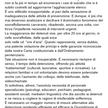
non si fa più in tempo ad enumerare i casi di suicidio che si è
subito costretti ad aggiornarne l’agghiacciante elenco.
È uno stillicidio insopportabile, al pari della sensazione di
inadeguatezza delle attività di prevenzione. E dunque, è più che
mai doveroso analizzare e decifrare il drammatico fenomeno del
sovraffollamento carcerario, ribadendo, ancora una volta, con
forza l’impellente necessità di interventi urgenti.
La maggioranza dei detenuti vive, per oltre 20 ore al giorno, in
celle sovraffollate, dalle quali esce
solo nelle cd. “ore d’aria”. Questo rappresenta, senza dubbio,
una patente violazione dei principi e delle garanzie riconosciute
dalla nostra Carta costituzionale e dall’Ordinamento
penitenziario.
Tale situazione non è insuperabile. È necessario riempire di
senso, il tempo della detenzione, offrendo più attività
“trattamentali” (culturali, lavorative, sportive e ricreative). Le
relazioni familiari e col volontariato devono essere potenziate
anche con l’aumento dei colloqui, delle telefonate, delle
videochiamate.
Si sottolinea, altresì, l’assoluta necessità di personale
specializzato (psicologi, educatori, psichiatri, pedagogisti,
assistenti sociali, mediatori linguistici) che dia ascolto ai detenuti
e ne riesca a cogliere le ragioni di intollerabile sofferenza.
È necessario un maggior numero di misure alternative alla
detenzione rendendo efficiente ed efficace la Giurisdizione di