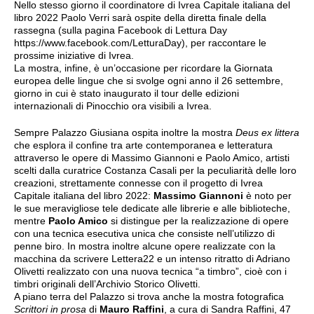
Nello stesso giorno il coordinatore di Ivrea Capitale italiana del
libro 2022 Paolo Verri sarà ospite della diretta finale della
rassegna (sulla pagina Facebook di Lettura Day
https://www.facebook.com/LetturaDay), per raccontare le
prossime iniziative di Ivrea.
La mostra, infine, è un’occasione per ricordare la Giornata
europea delle lingue che si svolge ogni anno il 26 settembre,
giorno in cui è stato inaugurato il tour delle edizioni
internazionali di Pinocchio ora visibili a Ivrea.
Sempre Palazzo Giusiana ospita inoltre la mostra
Deus ex littera
che esplora il confine tra arte contemporanea e letteratura
attraverso le opere di Massimo Giannoni e Paolo Amico, artisti
scelti dalla curatrice Costanza Casali per la peculiarità delle loro
creazioni, strettamente connesse con il progetto di Ivrea
Capitale italiana del libro 2022:
Massimo Giannoni
è noto per
le sue meravigliose tele dedicate alle librerie e alle biblioteche,
mentre
Paolo Amico
si distingue per la realizzazione di opere
con una tecnica esecutiva unica che consiste nell’utilizzo di
penne biro. In mostra inoltre alcune opere realizzate con la
macchina da scrivere Lettera22 e un intenso ritratto di Adriano
Olivetti realizzato con una nuova tecnica “a timbro”, cioè con i
timbri originali dell’Archivio Storico Olivetti.
A piano terra del Palazzo si trova anche la mostra fotografica
Scrittori in prosa
di
Mauro Raffini
, a cura di Sandra Raffini, 47