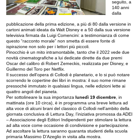
seguito, a
140 anni
dalla
pubblicazione della prima edizione, a più di 80 dalla versione in
cartoni animati ideata da Walt Disney e a 50 dalla sua versione
televisiva firmata da Luigi Comencini: a testimonianza di come
questo “racconto morale” non smetta di essere fonte di
ispirazione non solo per i lettori più piccoli.
Pinocchio è un mito intramontabile, tanto che il 2022 vede due
novità cinematografiche a lui dedicate dirette da due premi
Oscar del calibro di Robert Zemeckis, realizzata per Disney, e
Guillermo del Toro per Netflix.
Il successo dell’opera di Collodi è planetario, e lo si può notare
scorrendo le copertine dei libri in mostra: il suo nome rimane
pressoché immutato in qualsiasi lingua, nelle edizioni lette ai
quattro angoli del pianeta.
Per sottolineare la sua importanza
lunedì 19 dicembre
, in
mattinata (ore 10 circa), è in programma una breve lettura ad
alta voce di alcuni brani del classico di Collodi nell’ambito della
giornata conclusiva di Lettura Day, l’iniziativa promossa da ADEI
– Associazione degli Editori Indipendenti per stimolare la lettura
ad alta voce come occasione di condivisione e partecipazione.
Ad ascoltare la lettura saranno quaranta studenti della scuola
primaria Massimo D’Azeglio in visita alla mostra.