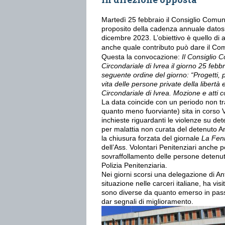
Martedì 25 febbraio il Consiglio Comunal
proposito della cadenza annuale datosi
dicembre 2023. L’obiettivo è quello di as
anche quale contributo può dare il Com
Questa la convocazione:
Il Consiglio 
Circondariale di Ivrea il giorno 25 febb
seguente ordine del giorno: “Progetti, p
vita delle persone private della libertà 
Circondariale di Ivrea. Mozione e atti co
La data coincide con un periodo non tr
quanto meno fuorviante) sita in corso V
inchieste riguardanti le violenze su de
per malattia non curata del detenuto 
la chiusura forzata del giornale
La Fen
dell’Ass. Volontari Penitenziari anche 
sovraffollamento delle persone deten
Polizia Penitenziaria.
Nei giorni scorsi una delegazione di Ant
situazione nelle carceri italiane, ha vi
sono diverse da quanto emerso in pass
dar segnali di miglioramento.