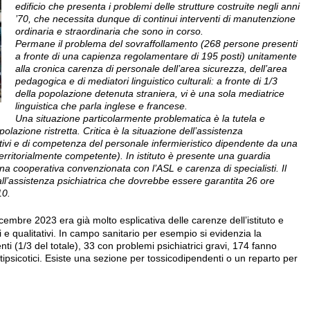
edificio che presenta i problemi delle strutture costruite negli anni
’70, che necessita dunque di continui interventi di manutenzione
ordinaria e straordinaria che sono in corso.
Permane il problema del sovraffollamento (268 persone presenti
a fronte di una capienza regolamentare di 195 posti) unitamente
alla cronica carenza di personale dell’area sicurezza, dell’area
pedagogica e di mediatori linguistico culturali: a fronte di 1/3
della popolazione detenuta straniera, vi è una sola mediatrice
linguistica che parla inglese e francese.
Una situazione particolarmente problematica è la tutela e
polazione ristretta. Critica è la situazione dell’assistenza
ativi e di competenza del personale infermieristico dipendente da una
rritorialmente competente). In istituto è presente una guardia
a cooperativa convenzionata con l’ASL e carenza di specialisti. Il
l’assistenza psichiatrica che dovrebbe essere garantita 26 ore
10.
dicembre 2023 era già molto esplicativa delle carenze dell’istituto e
 e qualitativi. In campo sanitario per esempio si evidenzia la
ti (1/3 del totale), 33 con problemi psichiatrici gravi, 174 fanno
tipsicotici. Esiste una sezione per tossicodipendenti o un reparto per