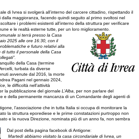
e di Ivrea si svolgerà all’interno del carcere cittadino, rispettando il
 dalla maggioranza, facendo quindi seguito al primo svoltosi nel
coltare i problemi esistenti all’interno della struttura per verificare
une e le realtà esterne tutte, per un loro miglioramento.
Comunale si terrà presso la Casa
raio 2025 alle ore 16:30, con il
roblematiche e futuro relativi alla
e di tutto il personale della Casa
llegati”.
anquillo della Casa (termine
ercelli, turbata da diverse
tenuti avvenute dal 2016, la morte
Andrea Pagani nel gennaio 2024,
ice
, le difficoltà nell’attività
per la pubblicazione del giornale
L’Alba
, per non parlare del
ute e della permanente mancanza di un Comandante degli agenti di
igone, l’associazione che in tutta Italia si occupa di monitorare la
sitato la struttura eporediese e le prime constatazioni purtroppo non
ato e la nuova Direzione, nominata più di un anno fa, non sembra
Dal post della pagina facebook di Antigone:
Martedì abbiamo visitato la casa circondariale di Ivrea, un