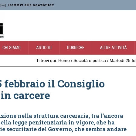
Iscritivi alla newsletter!
CHI SIAMO
ARTICOLI
RUBRICHE
ALTRE ATTIVITÀ
Ti trovi qui:
Home
/
Società e politica
/
Martedì 25 fe
 febbraio il Consiglio
in carcere
zione nella struttura carceraria, tra l’ancora
lla legge penitenziaria in vigore, che ha
ie securitarie del Governo, che sembra andare