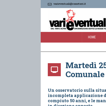
varieventuali@rossetorri.it
HOME
Martedì 25
Comunale 
Un osservatorio sulla situa
incompleta applicazione de
compiuto 50 anni, e le man
in direzione opposta