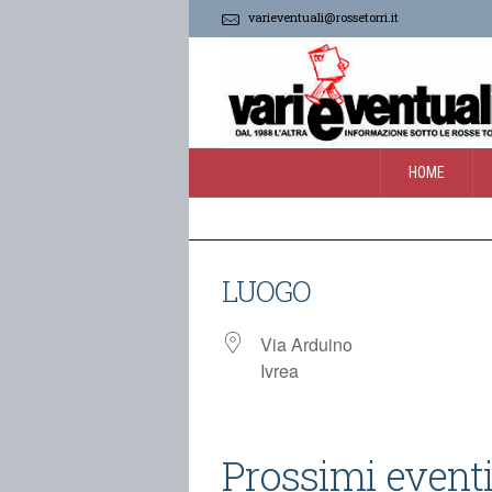
varieventuali@rossetorri.it
HOME
LUOGO
Via Arduino
Ivrea
Prossimi event